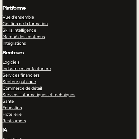
Platforme
Vue d’ensemble
Gestion de la formation
Skills Intelligence
Marché des contenus
Intégrations
Secteurs
Logiciels
Industrie manufacturiere
Services financiers
Secteur publique
Commerce de détail
Services informatiques et techniques
Santé
Éducation
Hôtellerie
Restaurants
IA