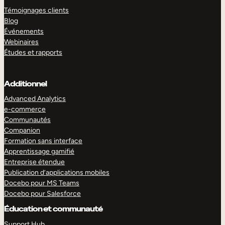
Témoignages clients
Blog
Événements
Webinaires
Études et rapports
Additionnel
Advanced Analytics
e-commerce
Communautés
Companion
Formation sans interface
Apprentissage gamifié
Entreprise étendue
Publication d’applications mobiles
Docebo pour MS Teams
Docebo pour Salesforce
Éducation et communauté
Support Hub