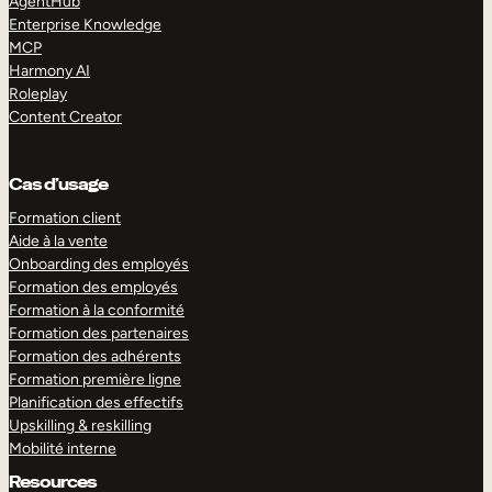
AgentHub
Enterprise Knowledge
MCP
Harmony AI
Roleplay
Content Creator
Cas d’usage
Formation client
Aide à la vente
Onboarding des employés
Formation des employés
Formation à la conformité
Formation des partenaires
Formation des adhérents
Formation première ligne
Planification des effectifs
Upskilling & reskilling
Mobilité interne
Resources