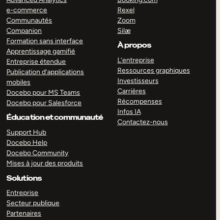
e-commerce
Rexel
Communautés
Zoom
Companion
Silæ
Formation sans interface
À propos
Apprentissage gamifié
L’entreprise
Entreprise étendue
Ressources graphiques
Publication d’applications
Investisseurs
mobiles
Carrières
Docebo pour MS Teams
Récompenses
Docebo pour Salesforce
Infos IA
Éducation et communauté
Contactez-nous
Support Hub
Docebo Help
Docebo Community
Mises à jour des produits
Solutions
Entreprise
Secteur publique
Partenaires