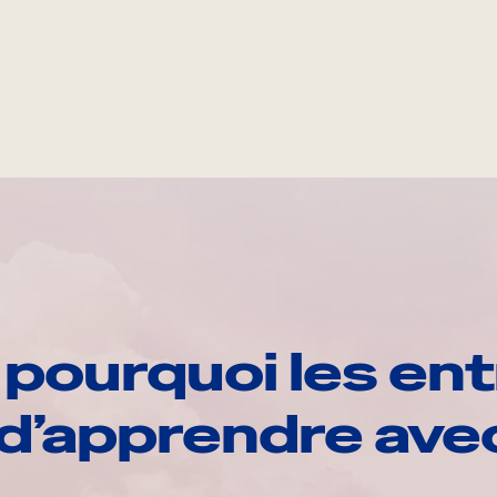
pourquoi les ent
d’apprendre av