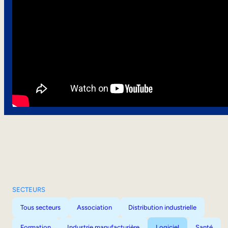
SECTEURS
Tous secteurs
Association
Distribution industrielle
Formation
Industrie manufacturière
Logiciel
Santé