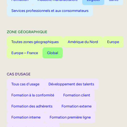
Services professionnels et aux consommateurs
ZONE GÉOGRAPHIQUE
Toutes zones géographiques
Amérique du Nord
Europe
Europe – France
Global
CAS D’USAGE
Tous cas d'usage
Développement des talents
Formation à la conformité
Formation client
Formation des adhérents
Formation externe
Formation interne
Formation première ligne