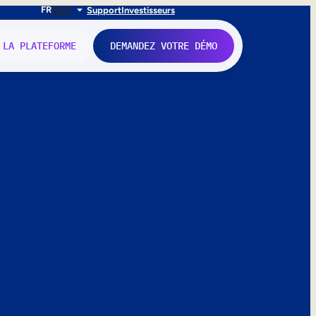
FR
EN
IT
Support
Investisseurs
 LA PLATEFORME
DEMANDEZ VOTRE DÉMO
nne.