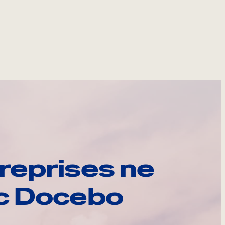
reprises ne
ec Docebo