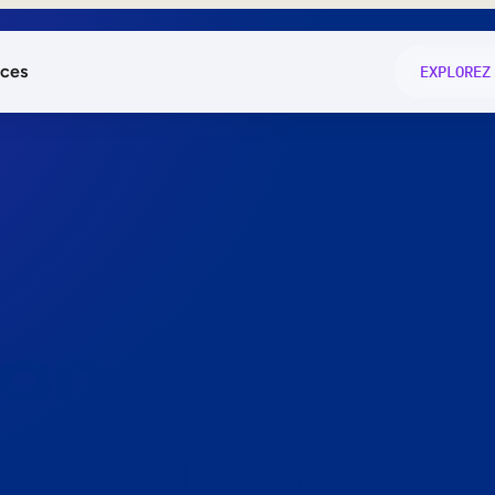
ces
EXPLOREZ
és
on fonctio
té
e
 preuve.