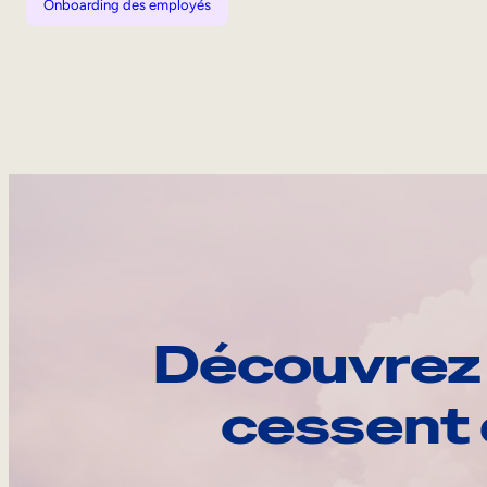
Onboarding des employés
Découvrez 
cessent 