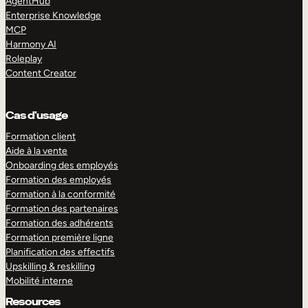
AgentHub
Enterprise Knowledge
MCP
Harmony AI
Roleplay
Content Creator
Cas d’usage
Formation client
Aide à la vente
Onboarding des employés
Formation des employés
Formation à la conformité
Formation des partenaires
Formation des adhérents
Formation première ligne
Planification des effectifs
Upskilling & reskilling
Mobilité interne
Resources