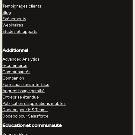
Témoignages clients
Blog
Événements
Webinaires
Études et rapports
Additionnel
Advanced Analytics
e-commerce
Communautés
Companion
Formation sans interface
Apprentissage gamifié
Entreprise étendue
Publication d’applications mobiles
Docebo pour MS Teams
Docebo pour Salesforce
Éducation et communauté
Support Hub