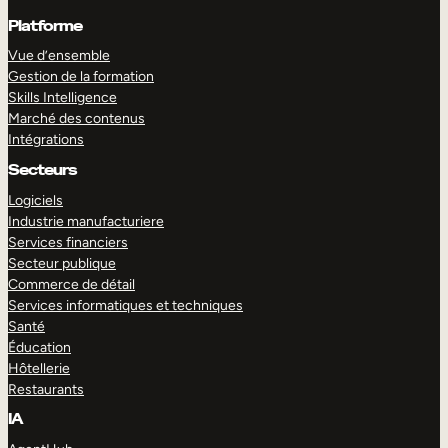
Platforme
Vue d’ensemble
Gestion de la formation
Skills Intelligence
Marché des contenus
Intégrations
Secteurs
Logiciels
Industrie manufacturiere
Services financiers
Secteur publique
Commerce de détail
Services informatiques et techniques
Santé
Éducation
Hôtellerie
Restaurants
IA