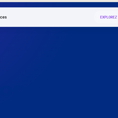
ces
EXPLOREZ
és
on fonctio
té
e
 preuve.