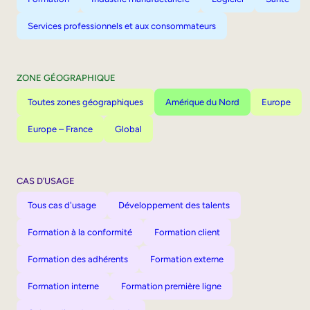
Services professionnels et aux consommateurs
ZONE GÉOGRAPHIQUE
Toutes zones géographiques
Amérique du Nord
Europe
Europe – France
Global
CAS D’USAGE
Tous cas d'usage
Développement des talents
Formation à la conformité
Formation client
Formation des adhérents
Formation externe
Formation interne
Formation première ligne