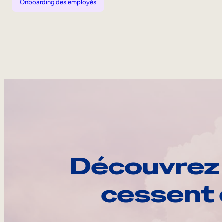
Onboarding des employés
Découvrez 
cessent 