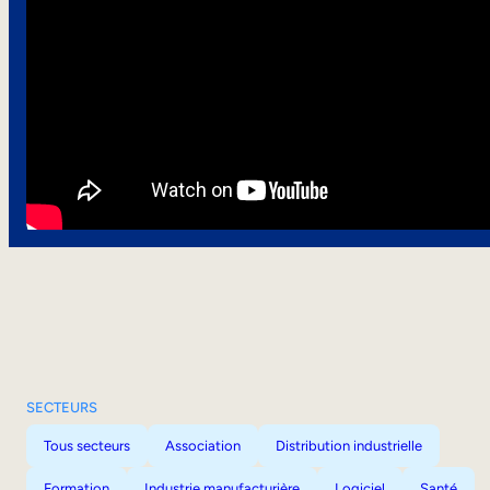
SECTEURS
Tous secteurs
Association
Distribution industrielle
Formation
Industrie manufacturière
Logiciel
Santé