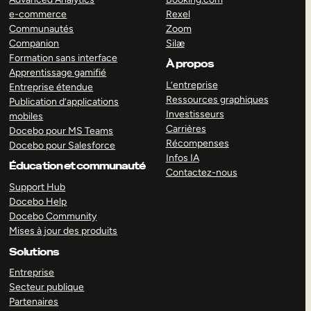
e-commerce
Rexel
Communautés
Zoom
Companion
Silæ
Formation sans interface
À propos
Apprentissage gamifié
L’entreprise
Entreprise étendue
Ressources graphiques
Publication d’applications
Investisseurs
mobiles
Carrières
Docebo pour MS Teams
Récompenses
Docebo pour Salesforce
Infos IA
Éducation et communauté
Contactez-nous
Support Hub
Docebo Help
Docebo Community
Mises à jour des produits
Solutions
Entreprise
Secteur publique
Partenaires