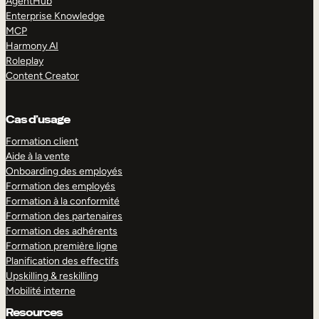
AgentHub
Enterprise Knowledge
MCP
Harmony AI
Roleplay
Content Creator
Cas d’usage
Formation client
Aide à la vente
Onboarding des employés
Formation des employés
Formation à la conformité
Formation des partenaires
Formation des adhérents
Formation première ligne
Planification des effectifs
Upskilling & reskilling
Mobilité interne
Resources