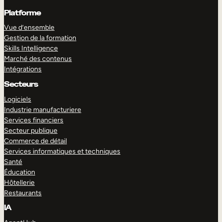
Platforme
Vue d’ensemble
Gestion de la formation
Skills Intelligence
Marché des contenus
Intégrations
Secteurs
Logiciels
Industrie manufacturiere
Services financiers
Secteur publique
Commerce de détail
Services informatiques et techniques
Santé
Éducation
Hôtellerie
Restaurants
IA