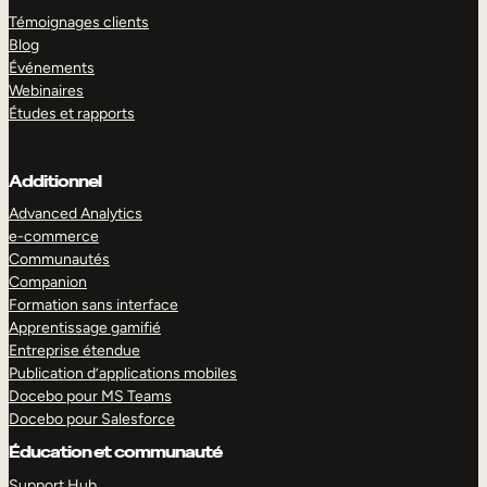
Témoignages clients
Blog
Événements
Webinaires
Études et rapports
Additionnel
Advanced Analytics
e-commerce
Communautés
Companion
Formation sans interface
Apprentissage gamifié
Entreprise étendue
Publication d’applications mobiles
Docebo pour MS Teams
Docebo pour Salesforce
Éducation et communauté
Support Hub