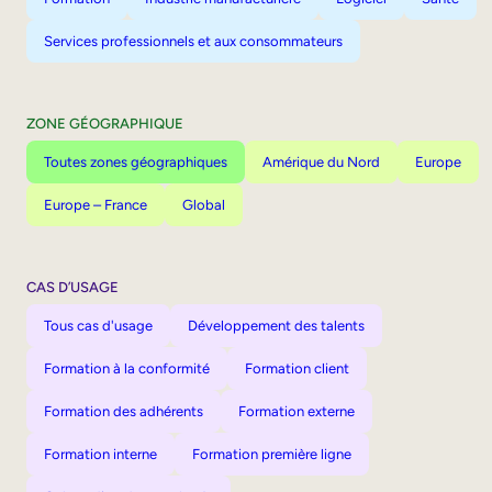
Services professionnels et aux consommateurs
ZONE GÉOGRAPHIQUE
Toutes zones géographiques
Amérique du Nord
Europe
Europe – France
Global
CAS D’USAGE
Tous cas d'usage
Développement des talents
Formation à la conformité
Formation client
Formation des adhérents
Formation externe
Formation interne
Formation première ligne