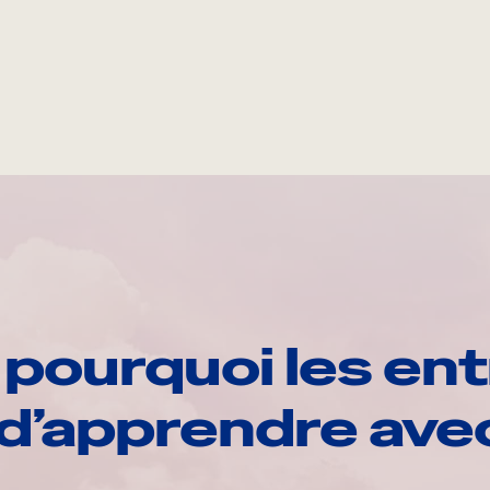
pourquoi les ent
d’apprendre av