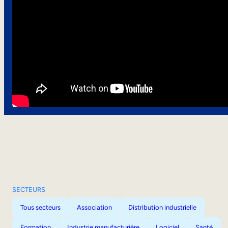
SECTEURS
Tous secteurs
Association
Distribution industrielle
Formation
Industrie manufacturière
Logiciel
Santé