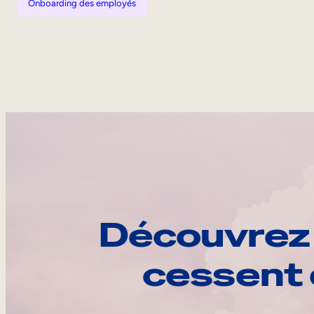
Onboarding des employés
Découvrez 
cessent 