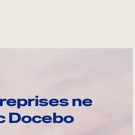
reprises ne
ec Docebo