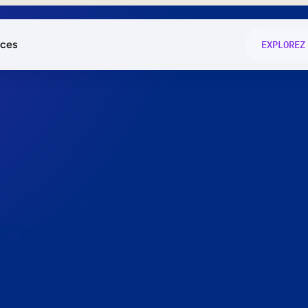
ces
EXPLOREZ
és
on fonctio
té
e
 preuve.