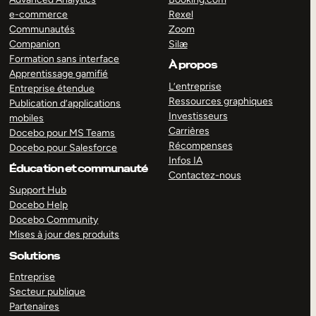
e-commerce
Rexel
Communautés
Zoom
Companion
Silæ
Formation sans interface
À propos
Apprentissage gamifié
L’entreprise
Entreprise étendue
Ressources graphiques
Publication d’applications
Investisseurs
mobiles
Carrières
Docebo pour MS Teams
Récompenses
Docebo pour Salesforce
Infos IA
Éducation et communauté
Contactez-nous
Support Hub
Docebo Help
Docebo Community
Mises à jour des produits
Solutions
Entreprise
Secteur publique
Partenaires