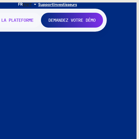
FR
EN
IT
Support
Investisseurs
 LA PLATEFORME
DEMANDEZ VOTRE DÉMO
nne.