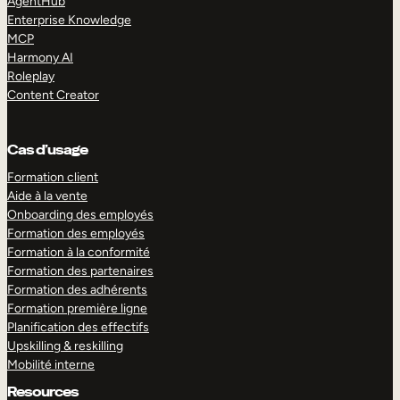
AgentHub
Enterprise Knowledge
MCP
Harmony AI
Roleplay
Content Creator
Cas d’usage
Formation client
Aide à la vente
Onboarding des employés
Formation des employés
Formation à la conformité
Formation des partenaires
Formation des adhérents
Formation première ligne
Planification des effectifs
Upskilling & reskilling
Mobilité interne
Resources