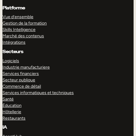
Platforme
Vue d’ensemble
Gestion de la formation
Skills Intelligence
Marché des contenus
Intégrations
Secteurs
Logiciels
Industrie manufacturiere
Services financiers
Secteur publique
Commerce de détail
Services informatiques et techniques
Santé
Éducation
Hôtellerie
Restaurants
IA