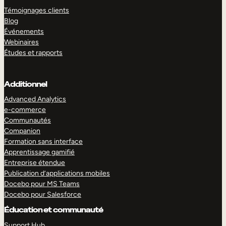
Témoignages clients
Blog
Événements
Webinaires
Études et rapports
Additionnel
Advanced Analytics
e-commerce
Communautés
Companion
Formation sans interface
Apprentissage gamifié
Entreprise étendue
Publication d’applications mobiles
Docebo pour MS Teams
Docebo pour Salesforce
Éducation et communauté
Support Hub