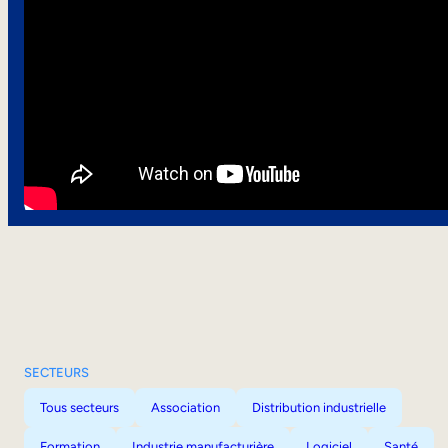
SECTEURS
Tous secteurs
Association
Distribution industrielle
Formation
Industrie manufacturière
Logiciel
Santé