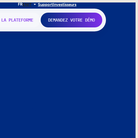
FR
EN
IT
Support
Investisseurs
 LA PLATEFORME
DEMANDEZ VOTRE DÉMO
nne.