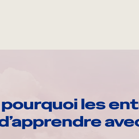
pourquoi les ent
d’apprendre av