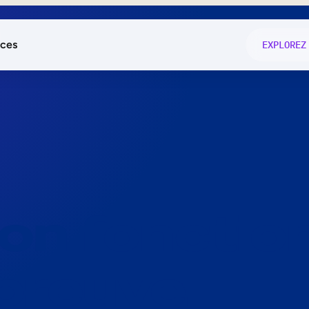
ces
EXPLOREZ
és
on fonctio
té
e
 preuve.