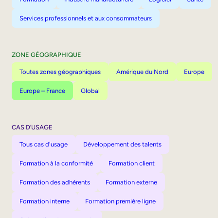
Services professionnels et aux consommateurs
ZONE GÉOGRAPHIQUE
Toutes zones géographiques
Amérique du Nord
Europe
Europe – France
Global
CAS D’USAGE
Tous cas d'usage
Développement des talents
Formation à la conformité
Formation client
Formation des adhérents
Formation externe
Formation interne
Formation première ligne