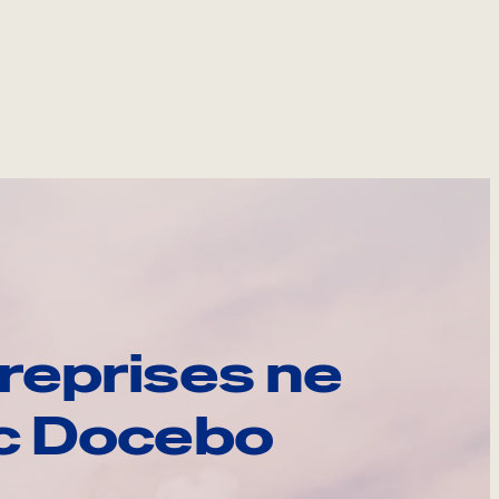
reprises ne
ec Docebo