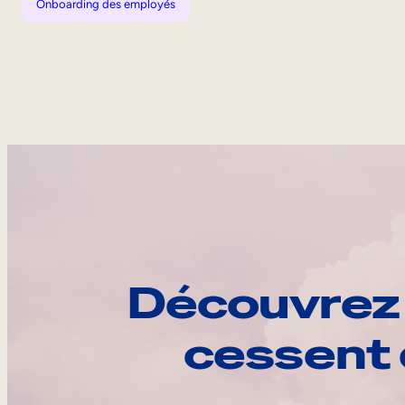
Onboarding des employés
Découvrez 
cessent 