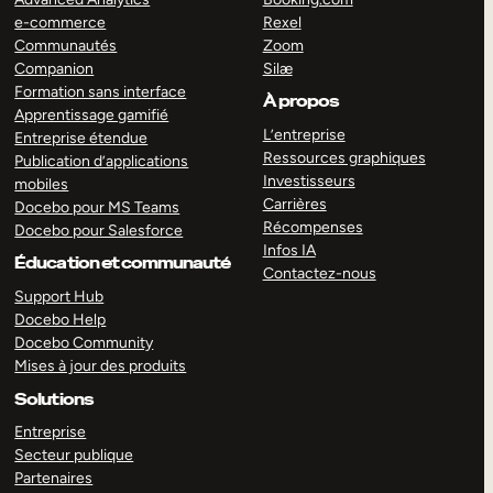
e-commerce
Rexel
Communautés
Zoom
Companion
Silæ
Formation sans interface
À propos
Apprentissage gamifié
L’entreprise
Entreprise étendue
Ressources graphiques
Publication d’applications
Investisseurs
mobiles
Carrières
Docebo pour MS Teams
Récompenses
Docebo pour Salesforce
Infos IA
Éducation et communauté
Contactez-nous
Support Hub
Docebo Help
Docebo Community
Mises à jour des produits
Solutions
Entreprise
Secteur publique
Partenaires