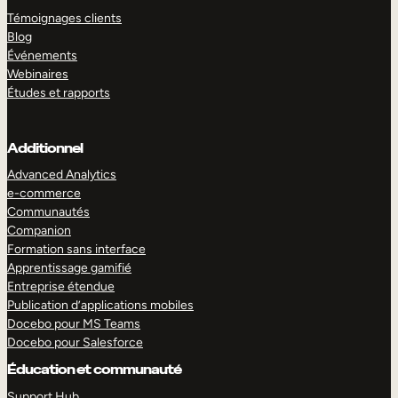
Témoignages clients
Blog
Événements
Webinaires
Études et rapports
Additionnel
Advanced Analytics
e-commerce
Communautés
Companion
Formation sans interface
Apprentissage gamifié
Entreprise étendue
Publication d’applications mobiles
Docebo pour MS Teams
Docebo pour Salesforce
Éducation et communauté
Support Hub