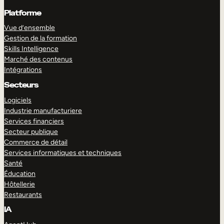
Platforme
Vue d’ensemble
Gestion de la formation
Skills Intelligence
Marché des contenus
Intégrations
Secteurs
Logiciels
Industrie manufacturiere
Services financiers
Secteur publique
Commerce de détail
Services informatiques et techniques
Santé
Éducation
Hôtellerie
Restaurants
IA