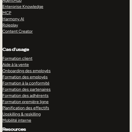
AgentHub
Enterprise Knowledge
MCP
Harmony AI
Roleplay
Content Creator
Cas d’usage
Formation client
Aide à la vente
Onboarding des employés
Formation des employés
Formation à la conformité
Formation des partenaires
Formation des adhérents
Formation première ligne
Planification des effectifs
Upskilling & reskilling
Mobilité interne
Resources