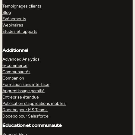
Témoignages clients
Blog
Événements
Webinaires
Études et rapports
Additionnel
Advanced Analytics
e-commerce
Communautés
Companion
Formation sans interface
Apprentissage gamifié
Entreprise étendue
Publication d’applications mobiles
Docebo pour MS Teams
Docebo pour Salesforce
Éducation et communauté
Support Hub