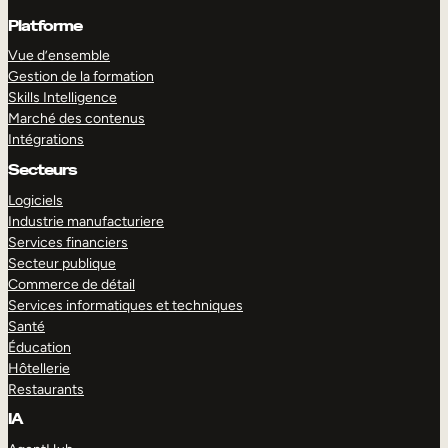
Platforme
Vue d’ensemble
Gestion de la formation
Skills Intelligence
Marché des contenus
Intégrations
Secteurs
Logiciels
Industrie manufacturiere
Services financiers
Secteur publique
Commerce de détail
Services informatiques et techniques
Santé
Éducation
Hôtellerie
Restaurants
IA