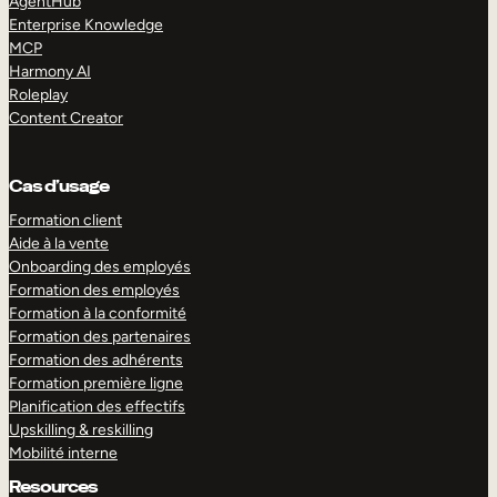
AgentHub
Enterprise Knowledge
MCP
Harmony AI
Roleplay
Content Creator
Cas d’usage
Formation client
Aide à la vente
Onboarding des employés
Formation des employés
Formation à la conformité
Formation des partenaires
Formation des adhérents
Formation première ligne
Planification des effectifs
Upskilling & reskilling
Mobilité interne
Resources