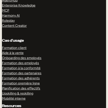
AgentHub
Enterprise Knowledge
MCP
Harmony AI
Roleplay
Content Creator
Cas d’usage
Formation client
Aide à la vente
Onboarding des employés
Formation des employés
Formation à la conformité
Formation des partenaires
Formation des adhérents
Formation première ligne
Planification des effectifs
Upskilling & reskilling
Mobilité interne
Resources