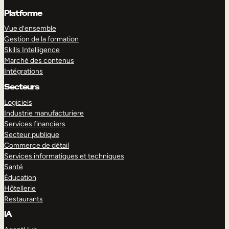
Platforme
Vue d’ensemble
Gestion de la formation
Skills Intelligence
Marché des contenus
Intégrations
Secteurs
Logiciels
Industrie manufacturiere
Services financiers
Secteur publique
Commerce de détail
Services informatiques et techniques
Santé
Éducation
Hôtellerie
Restaurants
IA