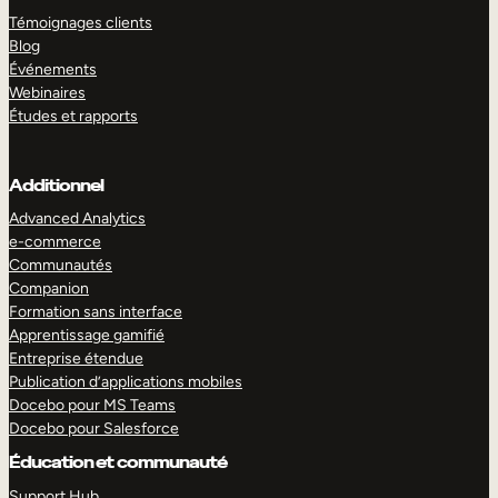
Témoignages clients
Blog
Événements
Webinaires
Études et rapports
Additionnel
Advanced Analytics
e-commerce
Communautés
Companion
Formation sans interface
Apprentissage gamifié
Entreprise étendue
Publication d’applications mobiles
Docebo pour MS Teams
Docebo pour Salesforce
Éducation et communauté
Support Hub