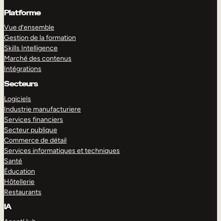
Platforme
Vue d’ensemble
Gestion de la formation
Skills Intelligence
Marché des contenus
Intégrations
Secteurs
Logiciels
Industrie manufacturiere
Services financiers
Secteur publique
Commerce de détail
Services informatiques et techniques
Santé
Éducation
Hôtellerie
Restaurants
IA