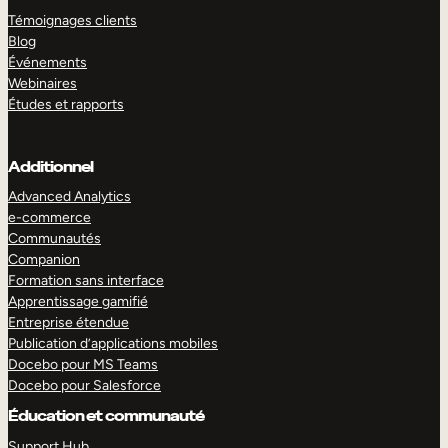
Témoignages clients
Blog
Événements
Webinaires
Études et rapports
Additionnel
Advanced Analytics
e-commerce
Communautés
Companion
Formation sans interface
Apprentissage gamifié
Entreprise étendue
Publication d’applications mobiles
Docebo pour MS Teams
Docebo pour Salesforce
Éducation et communauté
Support Hub