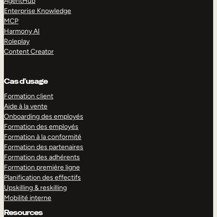
AgentHub
Enterprise Knowledge
MCP
Harmony AI
Roleplay
Content Creator
Cas d’usage
Formation client
Aide à la vente
Onboarding des employés
Formation des employés
Formation à la conformité
Formation des partenaires
Formation des adhérents
Formation première ligne
Planification des effectifs
Upskilling & reskilling
Mobilité interne
Resources