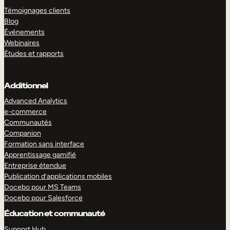
Témoignages clients
Blog
Événements
Webinaires
Études et rapports
Additionnel
Advanced Analytics
e-commerce
Communautés
Companion
Formation sans interface
Apprentissage gamifié
Entreprise étendue
Publication d’applications mobiles
Docebo pour MS Teams
Docebo pour Salesforce
Éducation et communauté
Support Hub