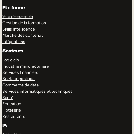
Platforme
Vue d’ensemble
Gestion de la formation
Skills Intelligence
Marché des contenus
Intégrations
Secteurs
Logiciels
Industrie manufacturiere
Services financiers
Secteur publique
Commerce de détail
Services informatiques et techniques
Santé
Éducation
Hôtellerie
Restaurants
IA