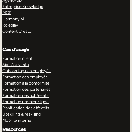
AgentHub
Enterprise Knowledge
MCP
Harmony AI
Roleplay
Content Creator
Cas d’usage
Formation client
Aide à la vente
Onboarding des employés
Formation des employés
Formation à la conformité
Formation des partenaires
Formation des adhérents
Formation première ligne
Planification des effectifs
Upskilling & reskilling
Mobilité interne
Resources