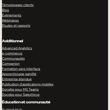
Témoignages clients
Blog
Événements
Webinaires
Études et rapports
Additionnel
Advanced Analytics
e-commerce
Communautés
Companion
Formation sans interface
Apprentissage gamifié
Entreprise étendue
Publication d’applications mobiles
Docebo pour MS Teams
Docebo pour Salesforce
Éducation et communauté
Support Hub