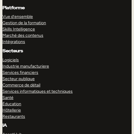
Platforme
Vue d’ensemble
Gestion de la formation
Skills Intelligence
Marché des contenus
Intégrations
Secteurs
Logiciels
Industrie manufacturiere
Services financiers
Secteur publique
Commerce de détail
Services informatiques et techniques
Santé
Éducation
Hôtellerie
Restaurants
IA