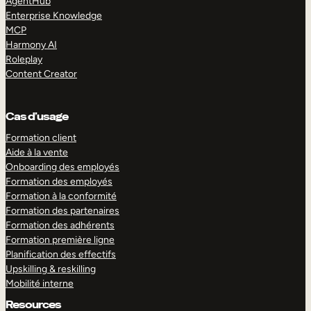
AgentHub
Enterprise Knowledge
MCP
Harmony AI
Roleplay
Content Creator
Cas d’usage
Formation client
Aide à la vente
Onboarding des employés
Formation des employés
Formation à la conformité
Formation des partenaires
Formation des adhérents
Formation première ligne
Planification des effectifs
Upskilling & reskilling
Mobilité interne
Resources