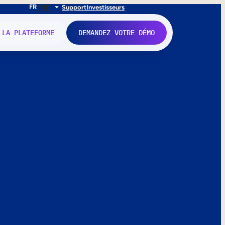
FR
EN
IT
Support
Investisseurs
 LA PLATEFORME
DEMANDEZ VOTRE DÉMO
nne.