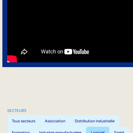
SECTEURS
Tous secteurs
Association
Distribution industrielle
Formation
Industrie manufacturière
Logiciel
Santé