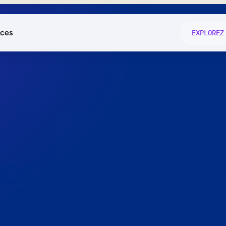
ces
EXPLOREZ
és
on fonctio
té
e
 preuve.