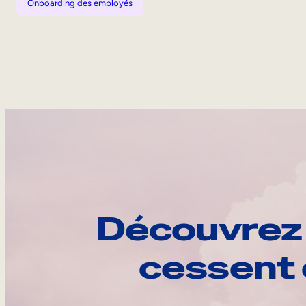
Onboarding des employés
Découvrez 
cessent 