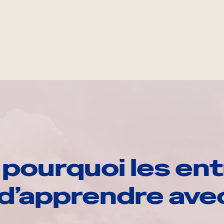
pourquoi les ent
d’apprendre av