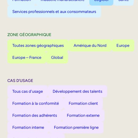
Services professionnels et aux consommateurs
ZONE GÉOGRAPHIQUE
Toutes zones géographiques
Amérique du Nord
Europe
Europe – France
Global
CAS D’USAGE
Tous cas d'usage
Développement des talents
Formation à la conformité
Formation client
Formation des adhérents
Formation externe
Formation interne
Formation première ligne