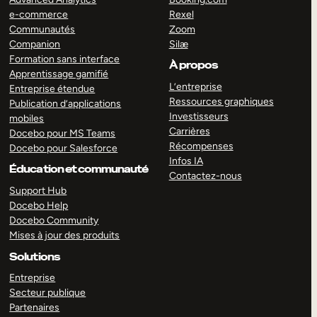
e-commerce
Rexel
Communautés
Zoom
Companion
Silæ
Formation sans interface
À propos
Apprentissage gamifié
L’entreprise
Entreprise étendue
Ressources graphiques
Publication d’applications
Investisseurs
mobiles
Carrières
Docebo pour MS Teams
Récompenses
Docebo pour Salesforce
Infos IA
Éducation et communauté
Contactez-nous
Support Hub
Docebo Help
Docebo Community
Mises à jour des produits
Solutions
Entreprise
Secteur publique
Partenaires