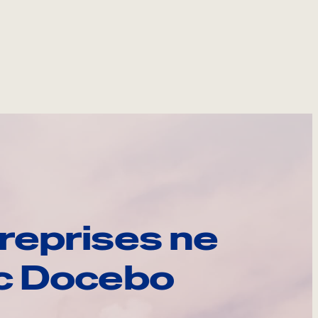
reprises ne
ec Docebo