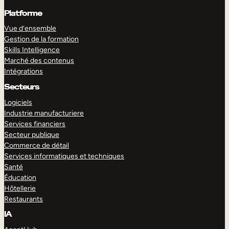
Platforme
Vue d’ensemble
Gestion de la formation
Skills Intelligence
Marché des contenus
Intégrations
Secteurs
Logiciels
Industrie manufacturiere
Services financiers
Secteur publique
Commerce de détail
Services informatiques et techniques
Santé
Éducation
Hôtellerie
Restaurants
IA