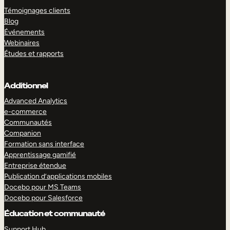
Témoignages clients
Blog
Événements
Webinaires
Études et rapports
Additionnel
Advanced Analytics
e-commerce
Communautés
Companion
Formation sans interface
Apprentissage gamifié
Entreprise étendue
Publication d’applications mobiles
Docebo pour MS Teams
Docebo pour Salesforce
Éducation et communauté
Support Hub