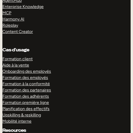
AgentHub
Enterprise Knowledge
MCP
Harmony AI
Roleplay
Content Creator
Cas d’usage
Formation client
Aide à la vente
Onboarding des employés
Formation des employés
Formation à la conformité
Formation des partenaires
Formation des adhérents
Formation première ligne
Planification des effectifs
Upskilling & reskilling
Mobilité interne
Resources