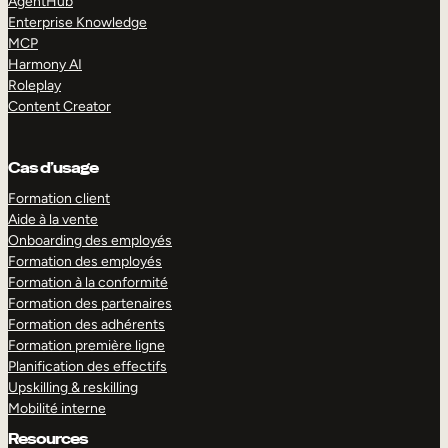
AgentHub
Enterprise Knowledge
MCP
Harmony AI
Roleplay
Content Creator
Cas d’usage
Formation client
Aide à la vente
Onboarding des employés
Formation des employés
Formation à la conformité
Formation des partenaires
Formation des adhérents
Formation première ligne
Planification des effectifs
Upskilling & reskilling
Mobilité interne
Resources