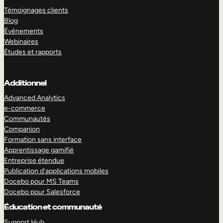
Témoignages clients
Blog
Événements
Webinaires
Études et rapports
Additionnel
Advanced Analytics
e-commerce
Communautés
Companion
Formation sans interface
Apprentissage gamifié
Entreprise étendue
Publication d’applications mobiles
Docebo pour MS Teams
Docebo pour Salesforce
Éducation et communauté
Support Hub