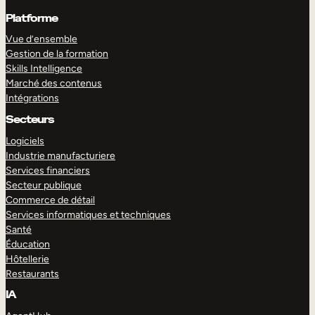
Platforme
Vue d’ensemble
Gestion de la formation
Skills Intelligence
Marché des contenus
Intégrations
Secteurs
Logiciels
Industrie manufacturiere
Services financiers
Secteur publique
Commerce de détail
Services informatiques et techniques
Santé
Éducation
Hôtellerie
Restaurants
IA