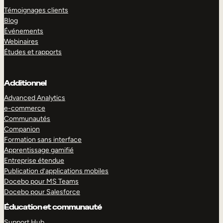
Témoignages clients
Blog
Événements
Webinaires
Études et rapports
Additionnel
Advanced Analytics
e-commerce
Communautés
Companion
Formation sans interface
Apprentissage gamifié
Entreprise étendue
Publication d’applications mobiles
Docebo pour MS Teams
Docebo pour Salesforce
Éducation et communauté
Support Hub