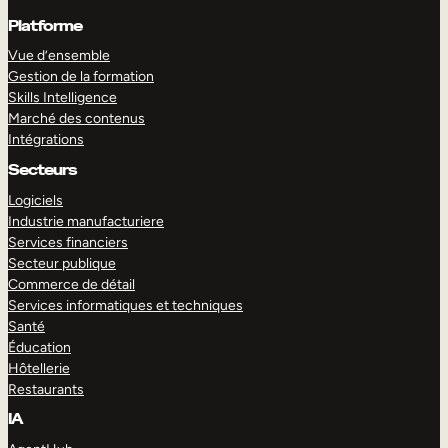
Platforme
Vue d’ensemble
Gestion de la formation
Skills Intelligence
Marché des contenus
Intégrations
Secteurs
Logiciels
Industrie manufacturiere
Services financiers
Secteur publique
Commerce de détail
Services informatiques et techniques
Santé
Éducation
Hôtellerie
Restaurants
IA