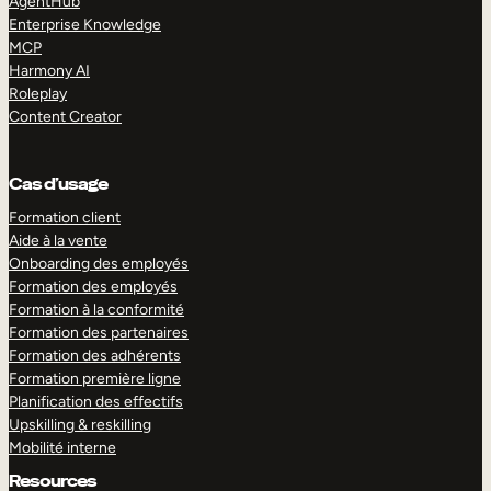
AgentHub
Enterprise Knowledge
MCP
Harmony AI
Roleplay
Content Creator
Cas d’usage
Formation client
Aide à la vente
Onboarding des employés
Formation des employés
Formation à la conformité
Formation des partenaires
Formation des adhérents
Formation première ligne
Planification des effectifs
Upskilling & reskilling
Mobilité interne
Resources