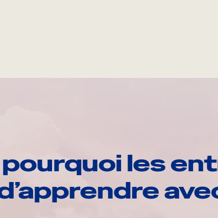
pourquoi les ent
d’apprendre av