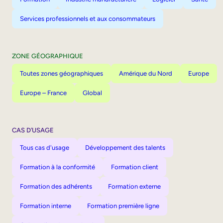
Services professionnels et aux consommateurs
ZONE GÉOGRAPHIQUE
Toutes zones géographiques
Amérique du Nord
Europe
Europe – France
Global
CAS D’USAGE
Tous cas d'usage
Développement des talents
Formation à la conformité
Formation client
Formation des adhérents
Formation externe
Formation interne
Formation première ligne