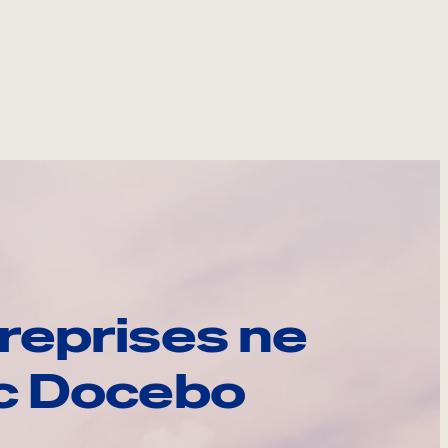
reprises ne
ec Docebo