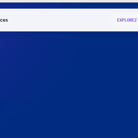
ces
EXPLOREZ
és
on fonctio
té
e
 preuve.