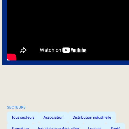
SECTEURS
Tous secteurs
Association
Distribution industrielle
Formation
Industrie manufacturière
Logiciel
Santé