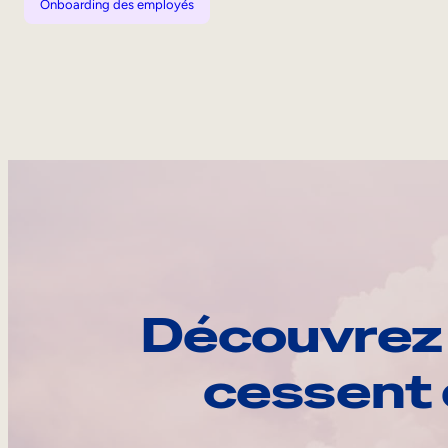
Onboarding des employés
Découvrez 
cessent 