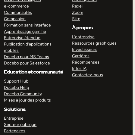
e-commerce
Rexel
Communautés
Zoom
Companion
Silæ
Formation sans interface
À propos
Apprentissage gamifié
L’entreprise
Entreprise étendue
Ressources graphiques
Publication d’applications
Investisseurs
mobiles
Carrières
Docebo pour MS Teams
Récompenses
Docebo pour Salesforce
Infos IA
Éducation et communauté
Contactez-nous
Support Hub
Docebo Help
Docebo Community
Mises à jour des produits
Solutions
Entreprise
Secteur publique
Partenaires