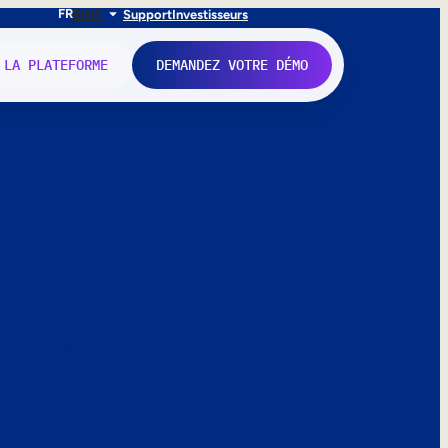
FR
EN
IT
Support
Investisseurs
 LA PLATEFORME
DEMANDEZ VOTRE DÉMO
nne.