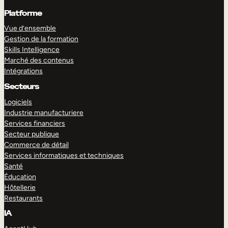
Platforme
Vue d’ensemble
Gestion de la formation
Skills Intelligence
Marché des contenus
Intégrations
Secteurs
Logiciels
Industrie manufacturiere
Services financiers
Secteur publique
Commerce de détail
Services informatiques et techniques
Santé
Éducation
Hôtellerie
Restaurants
IA