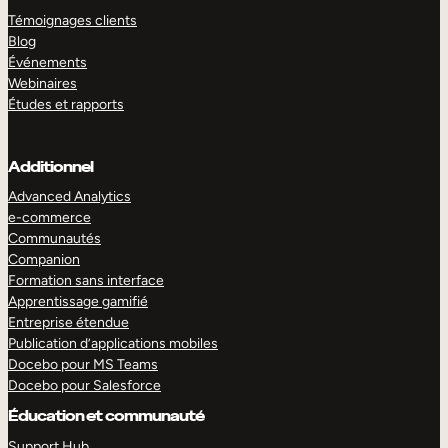
Témoignages clients
Blog
Événements
Webinaires
Études et rapports
Additionnel
Advanced Analytics
e-commerce
Communautés
Companion
Formation sans interface
Apprentissage gamifié
Entreprise étendue
Publication d’applications mobiles
Docebo pour MS Teams
Docebo pour Salesforce
Éducation et communauté
Support Hub