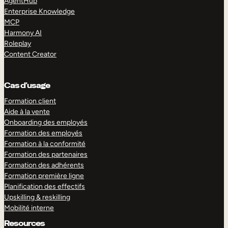
AgentHub
Enterprise Knowledge
MCP
Harmony AI
Roleplay
Content Creator
Cas d’usage
Formation client
Aide à la vente
Onboarding des employés
Formation des employés
Formation à la conformité
Formation des partenaires
Formation des adhérents
Formation première ligne
Planification des effectifs
Upskilling & reskilling
Mobilité interne
Resources