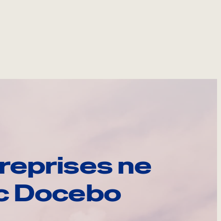
reprises ne
ec Docebo