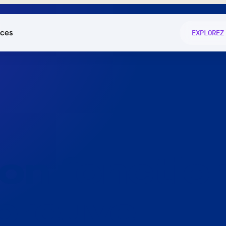
ces
EXPLOREZ
és
on fonctio
té
e
 preuve.