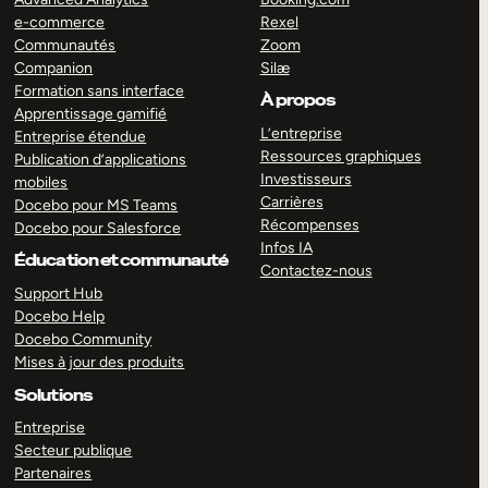
e-commerce
Rexel
Communautés
Zoom
Companion
Silæ
Formation sans interface
À propos
Apprentissage gamifié
L’entreprise
Entreprise étendue
Ressources graphiques
Publication d’applications
Investisseurs
mobiles
Carrières
Docebo pour MS Teams
Récompenses
Docebo pour Salesforce
Infos IA
Éducation et communauté
Contactez-nous
Support Hub
Docebo Help
Docebo Community
Mises à jour des produits
Solutions
Entreprise
Secteur publique
Partenaires