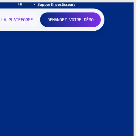
FR
EN
IT
Support
Investisseurs
 LA PLATEFORME
DEMANDEZ VOTRE DÉMO
nne.