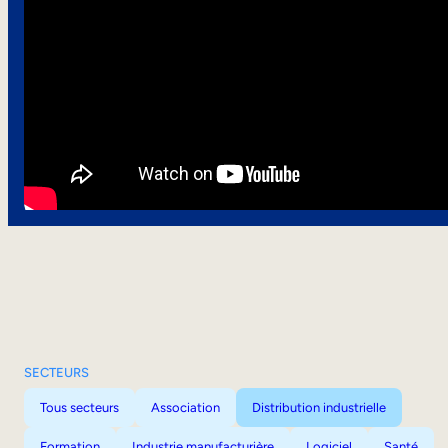
SECTEURS
Tous secteurs
Association
Distribution industrielle
Formation
Industrie manufacturière
Logiciel
Santé