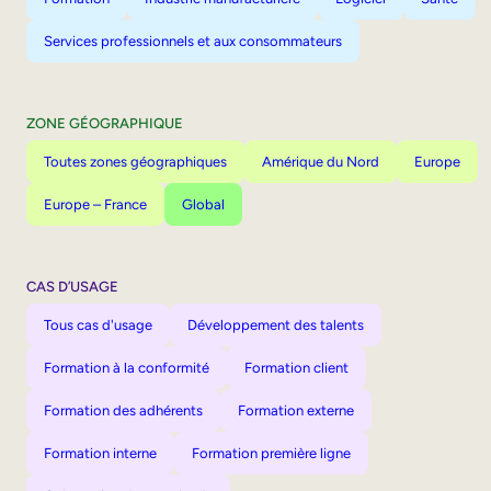
Services professionnels et aux consommateurs
ZONE GÉOGRAPHIQUE
Toutes zones géographiques
Amérique du Nord
Europe
Europe – France
Global
CAS D’USAGE
Tous cas d'usage
Développement des talents
Formation à la conformité
Formation client
Formation des adhérents
Formation externe
Formation interne
Formation première ligne