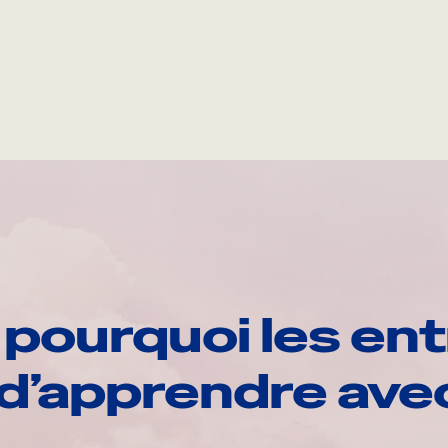
pourquoi les ent
d’apprendre av