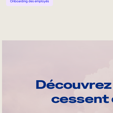
Onboarding des employés
Découvrez 
cessent 