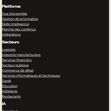
Platforme
Vue d’ensemble
Gestion de la formation
Skills Intelligence
Marché des contenus
Intégrations
Secteurs
Logiciels
Industrie manufacturiere
Services financiers
Secteur publique
Commerce de détail
Services informatiques et techniques
Santé
Éducation
Hôtellerie
Restaurants
IA