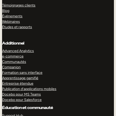
Témoignages clients
Blog
Événements
Webinaires
Études et rapports
Additionnel
Advanced Analytics
e-commerce
Communautés
Companion
Formation sans interface
Apprentissage gamifié
Entreprise étendue
Publication d’applications mobiles
Docebo pour MS Teams
Docebo pour Salesforce
Éducation et communauté
Support Hub