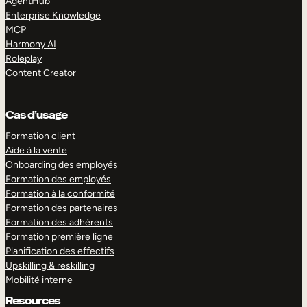
AgentHub
Enterprise Knowledge
MCP
Harmony AI
Roleplay
Content Creator
Cas d’usage
Formation client
Aide à la vente
Onboarding des employés
Formation des employés
Formation à la conformité
Formation des partenaires
Formation des adhérents
Formation première ligne
Planification des effectifs
Upskilling & reskilling
Mobilité interne
Resources