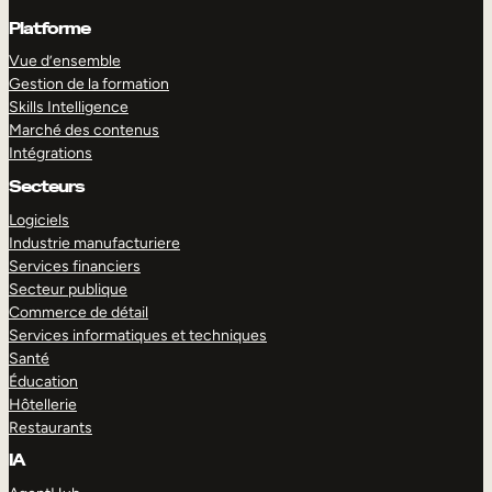
Platforme
Vue d’ensemble
Gestion de la formation
Skills Intelligence
Marché des contenus
Intégrations
Secteurs
Logiciels
Industrie manufacturiere
Services financiers
Secteur publique
Commerce de détail
Services informatiques et techniques
Santé
Éducation
Hôtellerie
Restaurants
IA