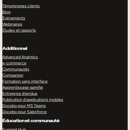
Témoignages clients
Blog
Événements
Webinaires
Études et rapports
Additionnel
Advanced Analytics
e-commerce
Communautés
Companion
Formation sans interface
Apprentissage gamifié
Entreprise étendue
Publication d’applications mobiles
Docebo pour MS Teams
Docebo pour Salesforce
Éducation et communauté
Support Hub