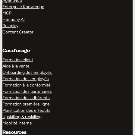
AgentHub
Enterprise Knowledge
MCP
Harmony AI
Roleplay
Content Creator
Cas d’usage
Formation client
Aide à la vente
Onboarding des employés
Formation des employés
Formation à la conformité
Formation des partenaires
Formation des adhérents
Formation première ligne
Planification des effectifs
Upskilling & reskilling
Mobilité interne
Resources