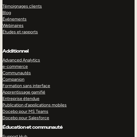
Témoignages clients
Blog
Événements
Webinaires
Études et rapports
Additionnel
Advanced Analytics
e-commerce
Communautés
Companion
Formation sans interface
Apprentissage gamifié
Entreprise étendue
Publication d’applications mobiles
Docebo pour MS Teams
Docebo pour Salesforce
Éducation et communauté
Support Hub