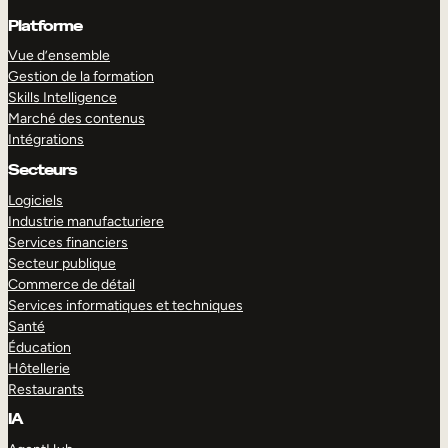
Platforme
Vue d’ensemble
Gestion de la formation
Skills Intelligence
Marché des contenus
Intégrations
Secteurs
Logiciels
Industrie manufacturiere
Services financiers
Secteur publique
Commerce de détail
Services informatiques et techniques
Santé
Éducation
Hôtellerie
Restaurants
IA