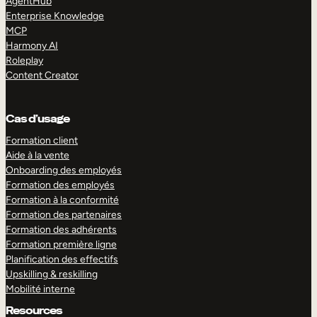
AgentHub
Enterprise Knowledge
MCP
Harmony AI
Roleplay
Content Creator
Cas d’usage
Formation client
Aide à la vente
Onboarding des employés
Formation des employés
Formation à la conformité
Formation des partenaires
Formation des adhérents
Formation première ligne
Planification des effectifs
Upskilling & reskilling
Mobilité interne
Resources