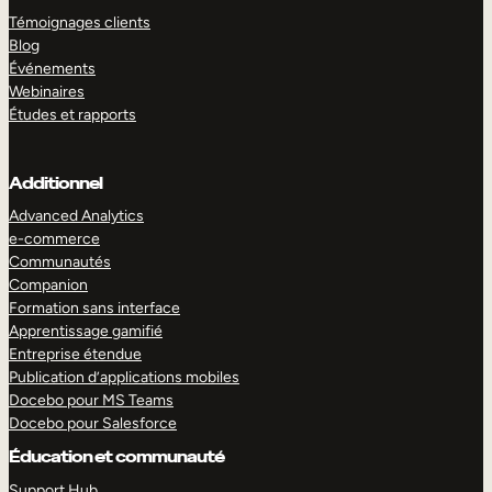
Témoignages clients
Blog
Événements
Webinaires
Études et rapports
Additionnel
Advanced Analytics
e-commerce
Communautés
Companion
Formation sans interface
Apprentissage gamifié
Entreprise étendue
Publication d’applications mobiles
Docebo pour MS Teams
Docebo pour Salesforce
Éducation et communauté
Support Hub