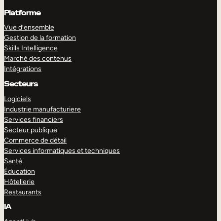
Platforme
Vue d’ensemble
Gestion de la formation
Skills Intelligence
Marché des contenus
Intégrations
Secteurs
Logiciels
Industrie manufacturiere
Services financiers
Secteur publique
Commerce de détail
Services informatiques et techniques
Santé
Éducation
Hôtellerie
Restaurants
IA