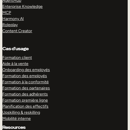
AgentHub
Enterprise Knowledge
MCP
Harmony AI
Roleplay
Content Creator
Cas d’usage
Formation client
Aide à la vente
Onboarding des employés
Formation des employés
Formation à la conformité
Formation des partenaires
Formation des adhérents
Formation première ligne
Planification des effectifs
Upskilling & reskilling
Mobilité interne
Resources