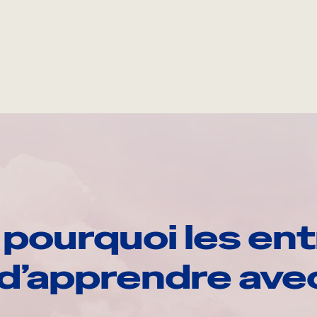
pourquoi les ent
d’apprendre av