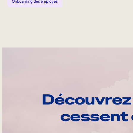
Onboarding des employés
Découvrez 
cessent 