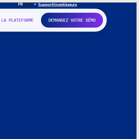
FR
EN
IT
Support
Investisseurs
 LA PLATEFORME
DEMANDEZ VOTRE DÉMO
nne.