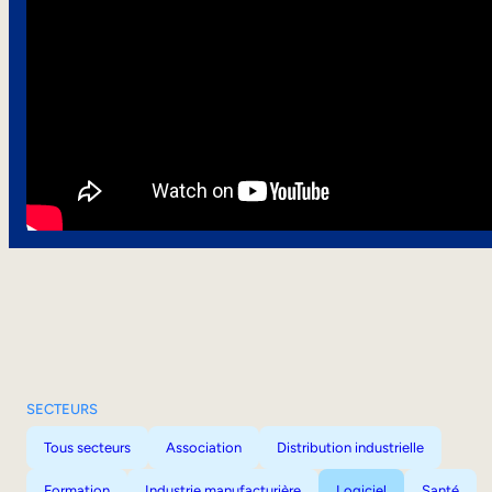
SECTEURS
Tous secteurs
Association
Distribution industrielle
Formation
Industrie manufacturière
Logiciel
Santé