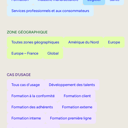
Services professionnels et aux consommateurs
ZONE GÉOGRAPHIQUE
Toutes zones géographiques
Amérique du Nord
Europe
Europe – France
Global
CAS D’USAGE
Tous cas d'usage
Développement des talents
Formation à la conformité
Formation client
Formation des adhérents
Formation externe
Formation interne
Formation première ligne