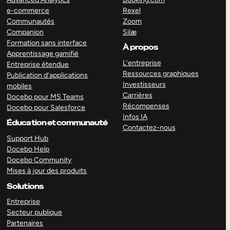
e-commerce
Rexel
Communautés
Zoom
Companion
Silæ
Formation sans interface
À propos
Apprentissage gamifié
L’entreprise
Entreprise étendue
Ressources graphiques
Publication d’applications
Investisseurs
mobiles
Carrières
Docebo pour MS Teams
Récompenses
Docebo pour Salesforce
Infos IA
Éducation et communauté
Contactez-nous
Support Hub
Docebo Help
Docebo Community
Mises à jour des produits
Solutions
Entreprise
Secteur publique
Partenaires