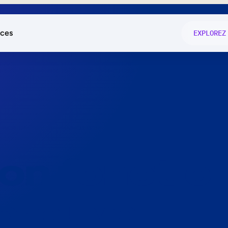
ces
EXPLOREZ
és
on fonctio
té
e
 preuve.