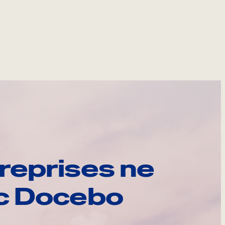
reprises ne
ec Docebo