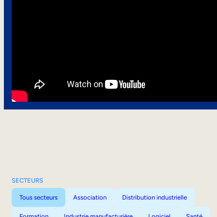
SECTEURS
Tous secteurs
Association
Distribution industrielle
Formation
Industrie manufacturière
Logiciel
Santé