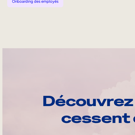
Onboarding des employés
Découvrez 
cessent 