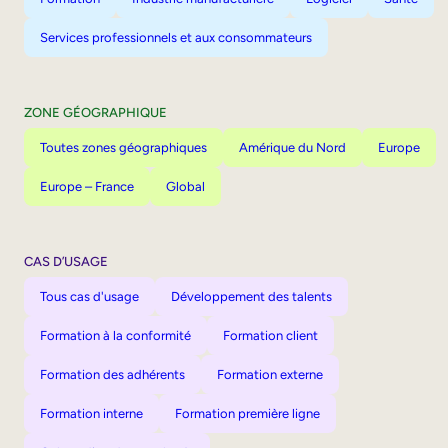
Services professionnels et aux consommateurs
ZONE GÉOGRAPHIQUE
Toutes zones géographiques
Amérique du Nord
Europe
Europe – France
Global
CAS D’USAGE
Tous cas d'usage
Développement des talents
Formation à la conformité
Formation client
Formation des adhérents
Formation externe
Formation interne
Formation première ligne