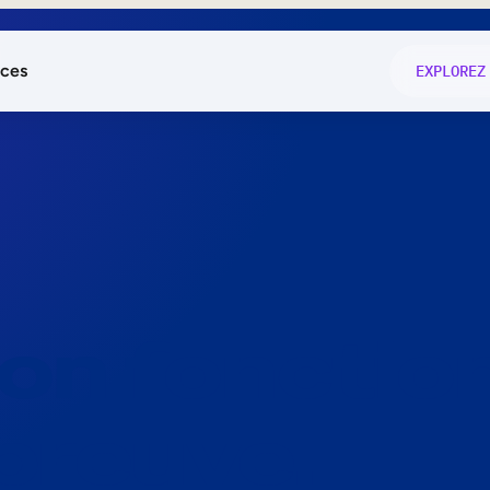
ces
EXPLOREZ
és
on fonctio
té
e
 preuve.