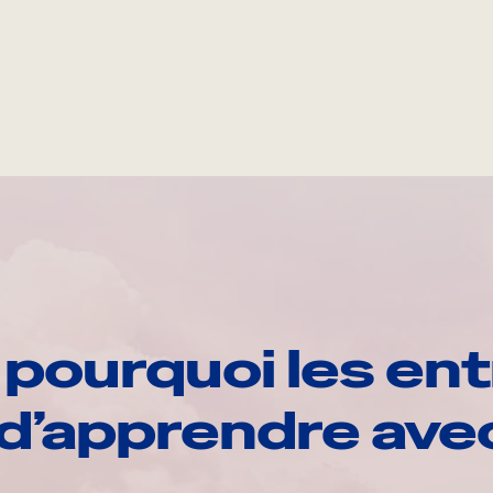
pourquoi les ent
d’apprendre av