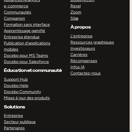
e-commerce
Rexel
Communautés
Zoom
Companion
Silæ
Formation sans interface
À propos
Apprentissage gamifié
L’entreprise
Entreprise étendue
Ressources graphiques
Publication d’applications
Investisseurs
mobiles
Carrières
Docebo pour MS Teams
Récompenses
Docebo pour Salesforce
Infos IA
Éducation et communauté
Contactez-nous
Support Hub
Docebo Help
Docebo Community
Mises à jour des produits
Solutions
Entreprise
Secteur publique
Partenaires