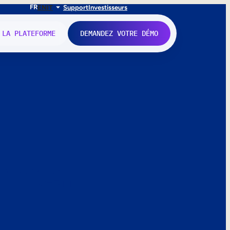
FR
EN
IT
Support
Investisseurs
 LA PLATEFORME
DEMANDEZ VOTRE DÉMO
nne.