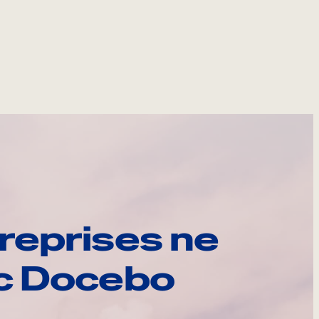
reprises ne
ec Docebo