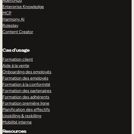
AgentHub
Enterprise Knowledge
MCP
Harmony AI
Roleplay
Content Creator
Cas d’usage
Formation client
Aide à la vente
Onboarding des employés
Formation des employés
Formation à la conformité
Formation des partenaires
Formation des adhérents
Formation première ligne
Planification des effectifs
Upskilling & reskilling
Mobilité interne
Resources