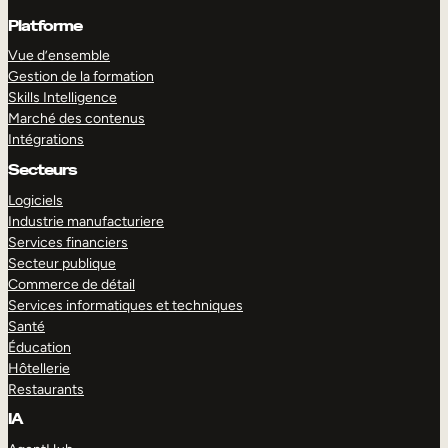
Platforme
Vue d’ensemble
Gestion de la formation
Skills Intelligence
Marché des contenus
Intégrations
Secteurs
Logiciels
Industrie manufacturiere
Services financiers
Secteur publique
Commerce de détail
Services informatiques et techniques
Santé
Éducation
Hôtellerie
Restaurants
IA