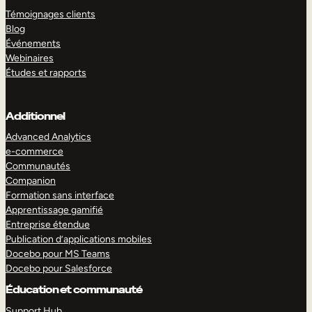
Témoignages clients
Blog
Événements
Webinaires
Études et rapports
Additionnel
Advanced Analytics
e-commerce
Communautés
Companion
Formation sans interface
Apprentissage gamifié
Entreprise étendue
Publication d’applications mobiles
Docebo pour MS Teams
Docebo pour Salesforce
Éducation et communauté
Support Hub