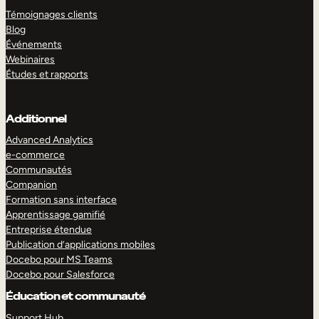
Témoignages clients
Blog
Événements
Webinaires
Études et rapports
Additionnel
Advanced Analytics
e-commerce
Communautés
Companion
Formation sans interface
Apprentissage gamifié
Entreprise étendue
Publication d’applications mobiles
Docebo pour MS Teams
Docebo pour Salesforce
Éducation et communauté
Support Hub