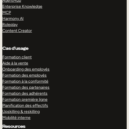
AgentHub
Enterprise Knowledge
MCP
Harmony AI
Roleplay
Content Creator
Cas d’usage
Formation client
Aide à la vente
Onboarding des employés
Formation des employés
Formation à la conformité
Formation des partenaires
Formation des adhérents
Formation première ligne
Planification des effectifs
Upskilling & reskilling
Mobilité interne
Resources