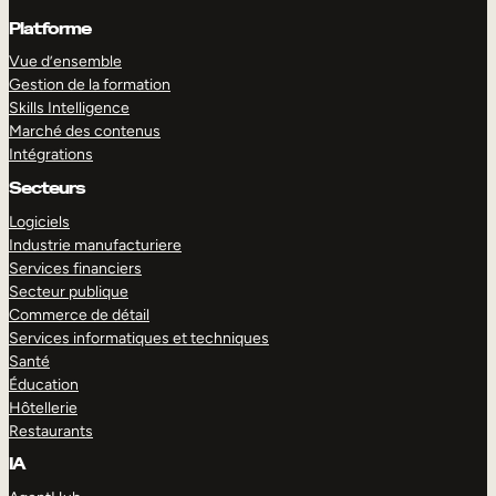
Platforme
Vue d’ensemble
Gestion de la formation
Skills Intelligence
Marché des contenus
Intégrations
Secteurs
Logiciels
Industrie manufacturiere
Services financiers
Secteur publique
Commerce de détail
Services informatiques et techniques
Santé
Éducation
Hôtellerie
Restaurants
IA