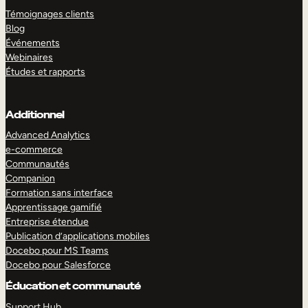
Témoignages clients
Blog
Événements
Webinaires
Études et rapports
Additionnel
Advanced Analytics
e-commerce
Communautés
Companion
Formation sans interface
Apprentissage gamifié
Entreprise étendue
Publication d’applications mobiles
Docebo pour MS Teams
Docebo pour Salesforce
Éducation et communauté
Support Hub