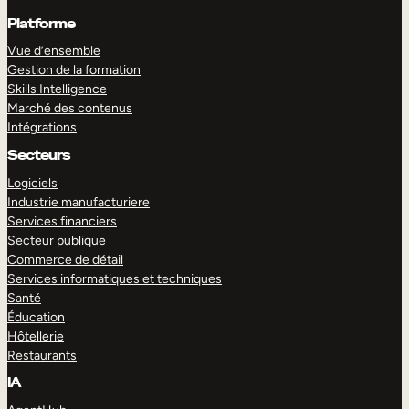
Platforme
Vue d’ensemble
Gestion de la formation
Skills Intelligence
Marché des contenus
Intégrations
Secteurs
Logiciels
Industrie manufacturiere
Services financiers
Secteur publique
Commerce de détail
Services informatiques et techniques
Santé
Éducation
Hôtellerie
Restaurants
IA