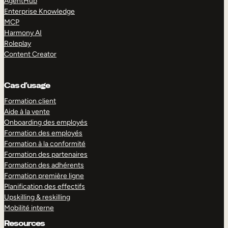
AgentHub
Enterprise Knowledge
MCP
Harmony AI
Roleplay
Content Creator
Cas d’usage
Formation client
Aide à la vente
Onboarding des employés
Formation des employés
Formation à la conformité
Formation des partenaires
Formation des adhérents
Formation première ligne
Planification des effectifs
Upskilling & reskilling
Mobilité interne
Resources