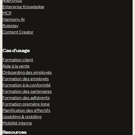
AgentHub
Enterprise Knowledge
MCP
Harmony AI
Roleplay
Content Creator
Cas d’usage
Formation client
Aide à la vente
Onboarding des employés
Formation des employés
Formation à la conformité
Formation des partenaires
Formation des adhérents
Formation première ligne
Planification des effectifs
Upskilling & reskilling
Mobilité interne
Resources