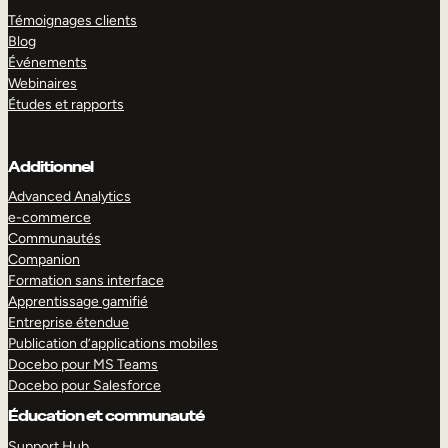
Témoignages clients
Blog
Événements
Webinaires
Études et rapports
Additionnel
Advanced Analytics
e-commerce
Communautés
Companion
Formation sans interface
Apprentissage gamifié
Entreprise étendue
Publication d’applications mobiles
Docebo pour MS Teams
Docebo pour Salesforce
Éducation et communauté
Support Hub