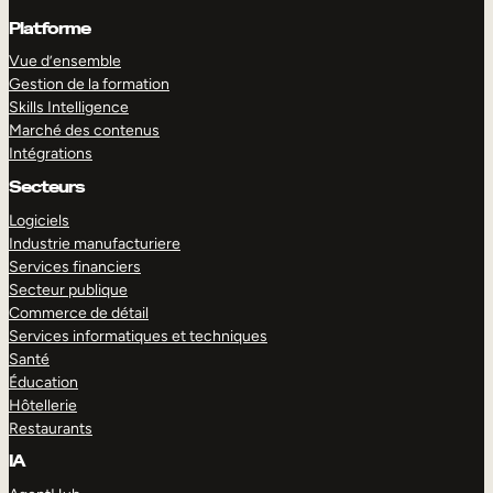
Platforme
Vue d’ensemble
Gestion de la formation
Skills Intelligence
Marché des contenus
Intégrations
Secteurs
Logiciels
Industrie manufacturiere
Services financiers
Secteur publique
Commerce de détail
Services informatiques et techniques
Santé
Éducation
Hôtellerie
Restaurants
IA