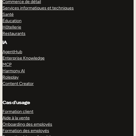
Commerce de détail
Services informatiques et techniques
Santé
Éducation
Hôtellerie
Restaurants
IA
AgentHub
Enterprise Knowledge
MCP
Harmony AI
Roleplay
Content Creator
Cas d’usage
Formation client
Aide à la vente
Onboarding des employés
Formation des employés