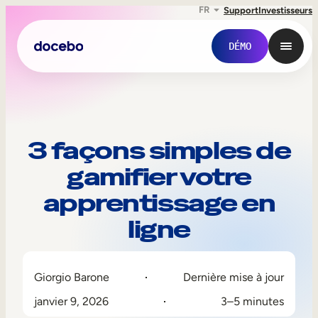
FR
Support
Investisseurs
DÉMO
3 façons simples de
gamifier votre
apprentissage en
ligne
Formation interne
Giorgio Barone
Dernière mise à jour
Onboarding des employés
janvier 9, 2026
3–5 minutes
Formation des employés