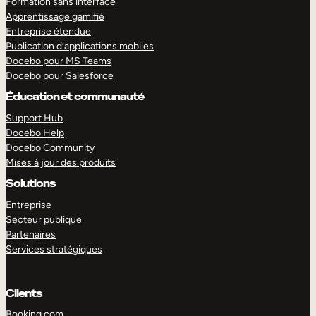
Formation sans interface
Apprentissage gamifié
Entreprise étendue
Publication d’applications mobiles
Docebo pour MS Teams
Docebo pour Salesforce
Éducation et communauté
Support Hub
Docebo Help
Docebo Community
Mises à jour des produits
Solutions
Entreprise
Secteur publique
Partenaires
Services stratégiques
Clients
EXPLORER
DÉMO
Booking.com