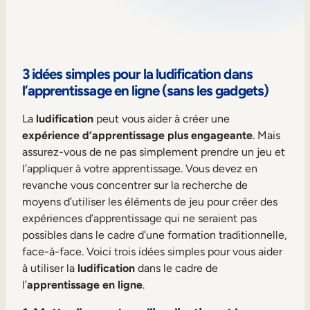
Aide à la vente
Formation à la conformité
Formation première ligne
3 idées simples pour la ludification dans
l’apprentissage en ligne (sans les gadgets)
Formation externe
La
ludification
peut vous aider à créer une
expérience d’apprentissage plus engageante
. Mais
Formation client
assurez-vous de ne pas simplement prendre un jeu et
Formation des partenaires
l’appliquer à votre apprentissage. Vous devez en
revanche vous concentrer sur la recherche de
Formation des adhérents
moyens d’utiliser les éléments de jeu pour créer des
expériences d’apprentissage qui ne seraient pas
Skills Intelligence
possibles dans le cadre d’une formation traditionnelle,
face-à-face. Voici trois idées simples pour vous aider
Planification des effectifs
à utiliser la
ludification
dans le cadre de
l’
apprentissage en ligne
.
Upskilling & reskilling