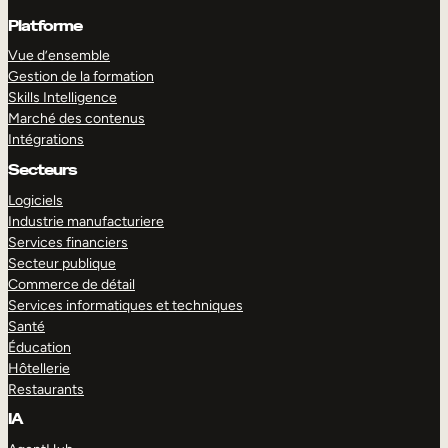
Platforme
Vue d’ensemble
Gestion de la formation
Skills Intelligence
Marché des contenus
Intégrations
Secteurs
Logiciels
Industrie manufacturiere
Services financiers
Secteur publique
Commerce de détail
Services informatiques et techniques
Santé
Éducation
Hôtellerie
Restaurants
IA