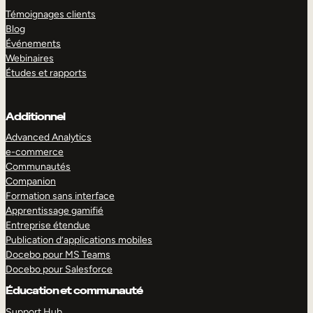
Témoignages clients
Blog
Événements
Webinaires
Études et rapports
Additionnel
Advanced Analytics
e-commerce
Communautés
Companion
Formation sans interface
Apprentissage gamifié
Entreprise étendue
Publication d’applications mobiles
Docebo pour MS Teams
Docebo pour Salesforce
Éducation et communauté
Support Hub