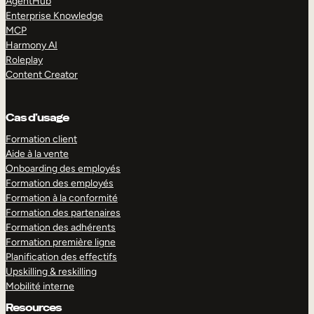
AgentHub
Enterprise Knowledge
MCP
Harmony AI
Roleplay
Content Creator
Cas d’usage
Formation client
Aide à la vente
Onboarding des employés
Formation des employés
Formation à la conformité
Formation des partenaires
Formation des adhérents
Formation première ligne
Planification des effectifs
Upskilling & reskilling
Mobilité interne
Resources