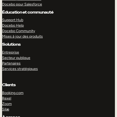
Docebo pour Salesforce
Éducation et communauté
Support Hub
Docebo Help
Docebo Community
Mises à jour des produits
Solutions
Entreprise
Secteur publique
Partenaires
Services stratégiques
Clients
Booking.com
Rexel
Zoom
EXPLORER
DÉMO
Silæ