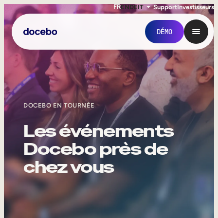
FR
EN
DE
IT
Support
Investisseurs
DÉMO
DOCEBO EN TOURNÉE
Les événements
Docebo près de
chez vous
Formation interne
Onboarding des employés
Formation des employés