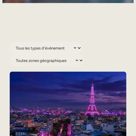
Aide à la vente
Formation à la conformité
Formation première ligne
Formation externe
Formation client
Formation des partenaires
Formation des adhérents
Skills Intelligence
Planification des effectifs
Upskilling & reskilling