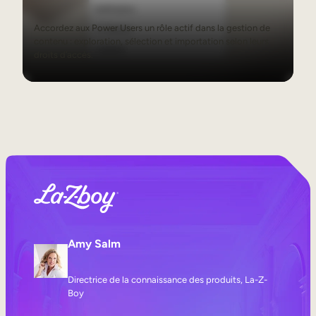
Accordez aux Power Users un rôle actif dans la gestion de
contenu : exploration, sélection et importation selon leurs
droits d’accès.
Amy Salm
Directrice de la connaissance des produits, La-Z-
Boy