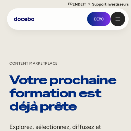
FR
EN
DE
IT
Support
Investisseurs
DÉMO
CONTENT MARKETPLACE
Votre prochaine
formation est
déjà prête
Formation interne
Onboarding des employés
Explorez, sélectionnez, diffusez et
Formation des employés