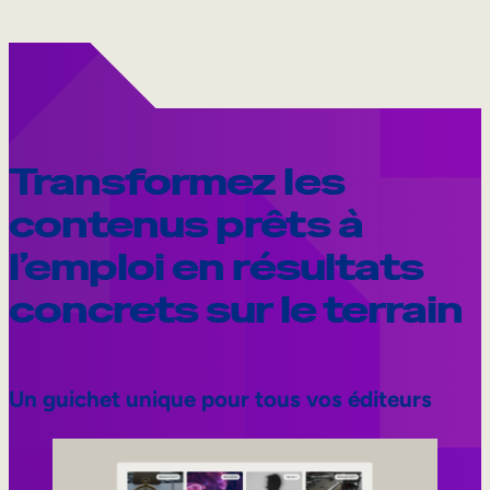
Transformez les
contenus prêts à
l’emploi en résultats
concrets sur le terrain
Un guichet unique pour tous vos éditeurs