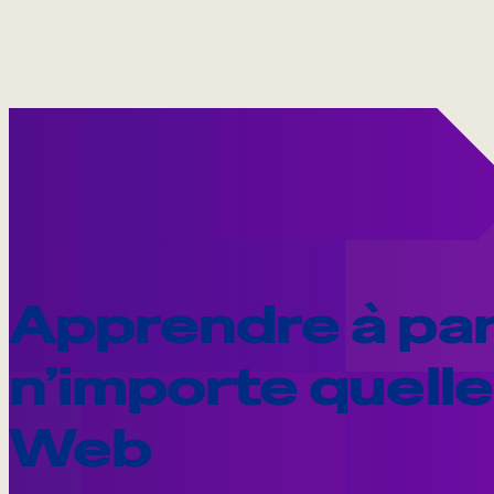
Apprendre à par
n’importe quell
Web