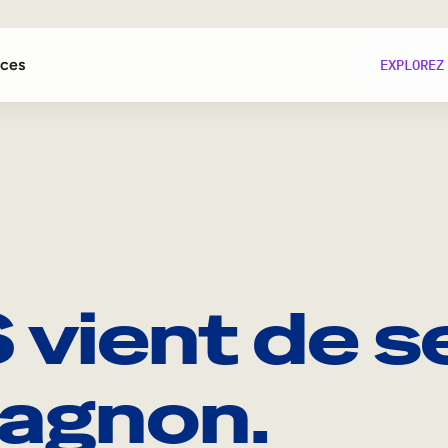
ces
EXPLOREZ
és
vient de s
té
e
agnon.