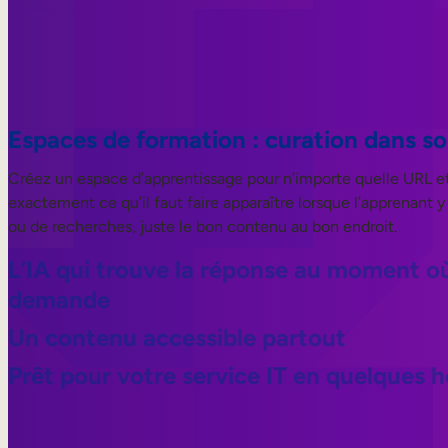
Espaces de formation : curation dans s
Créez un espace d’apprentissage pour n’importe quelle URL 
exactement ce qu’il faut faire apparaître lorsque l’apprenant y
ou de recherches, juste le bon contenu au bon endroit.
L’IA qui trouve la réponse au moment où
demande
Un contenu accessible partout
Prêt pour votre service IT en quelques 