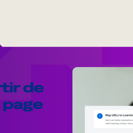
tir de
e page