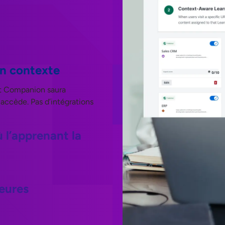
on contexte
et Companion saura
 accède. Pas d’intégrations
 l’apprenant la
heures