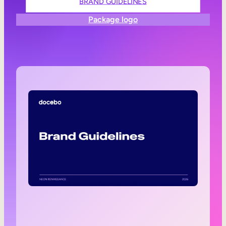
BRAND GUIDELINES
Aide à la vente
Package logo
Formation à la conformité
Formation première ligne
Formation externe
Formation client
Formation des partenaires
Formation des adhérents
Skills Intelligence
Planification des effectifs
Upskilling & reskilling