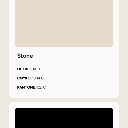
Stone
HEX
#E6DACB
CMYK
12 10 14 0
PANTONE
7527C