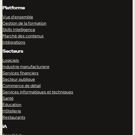
Platforme
Vue d’ensemble
Gestion de la formation
Skills Intelligence
Marché des contenus
Intégrations
Secteurs
Logiciels
Industrie manufacturiere
Services financiers
Secteur publique
Commerce de détail
Services informatiques et techniques
Santé
Éducation
Hôtellerie
Restaurants
IA