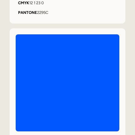
CMYK
12 1 23 0
PANTONE
2295C