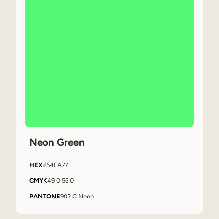
Neon Green
HEX
#54FA77
CMYK
49 0 56 0
PANTONE
902 C Neon