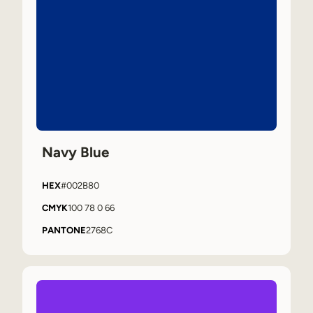
Navy Blue
HEX
#002B80
CMYK
100 78 0 66
PANTONE
2768C