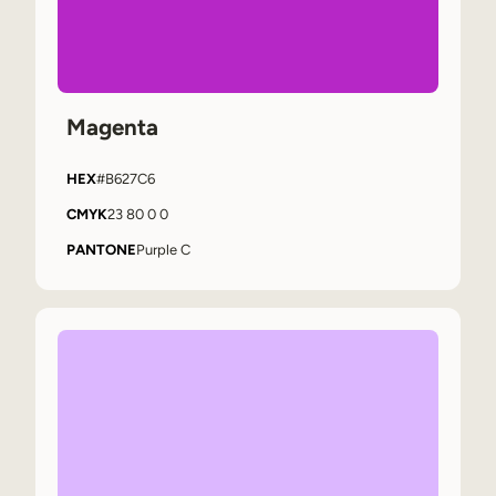
Magenta
HEX
#B627C6
CMYK
23 80 0 0
PANTONE
Purple C