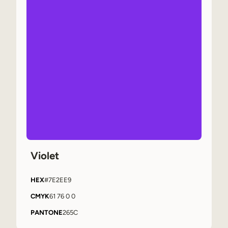
Violet
HEX
#7E2EE9
CMYK
61 76 0 0
PANTONE
265C