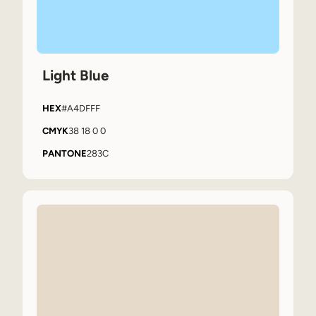
Light Blue
HEX
#A4DFFF
CMYK
38 18 0 0
PANTONE
283C