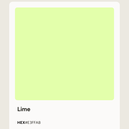
Lime
HEX
#E3FFAB