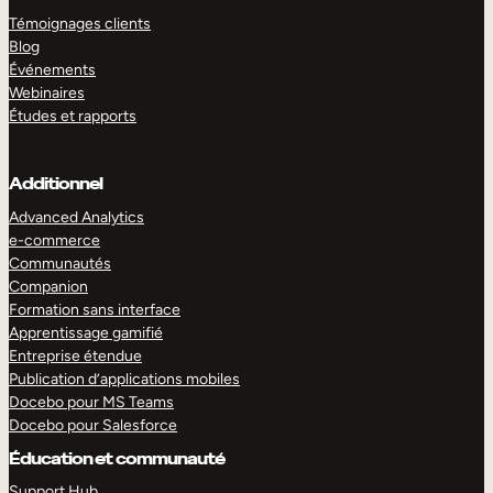
Témoignages clients
Blog
Événements
Webinaires
Études et rapports
Additionnel
Advanced Analytics
e-commerce
Communautés
Companion
Formation sans interface
Apprentissage gamifié
Entreprise étendue
EXPLORER
DÉMO
Publication d’applications mobiles
Docebo pour MS Teams
Docebo pour Salesforce
Éducation et communauté
Support Hub