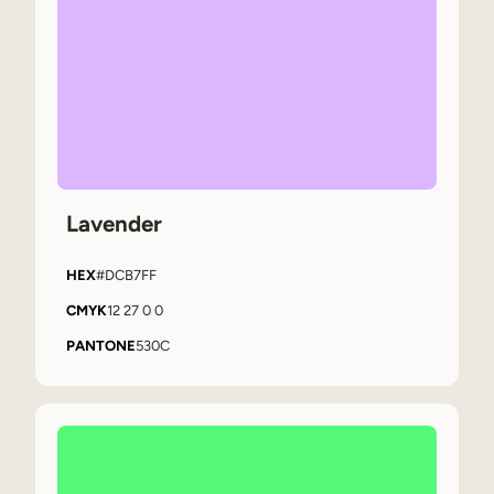
Lavender
HEX
#DCB7FF
CMYK
12 27 0 0
PANTONE
530C