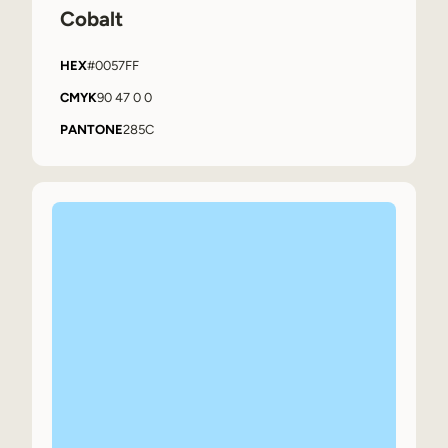
Cobalt
HEX
#0057FF
CMYK
90 47 0 0
PANTONE
285C