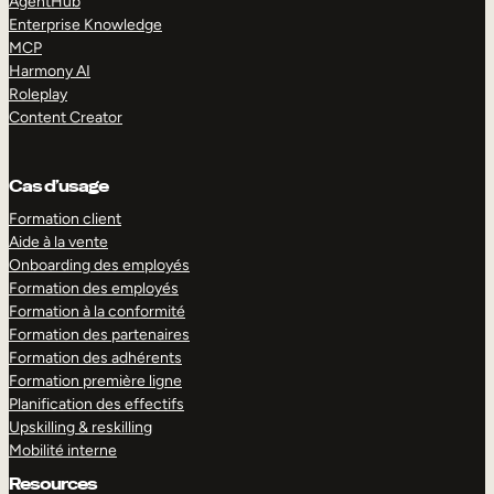
AgentHub
Enterprise Knowledge
MCP
Harmony AI
Roleplay
Content Creator
Cas d’usage
Formation client
Aide à la vente
Onboarding des employés
Formation des employés
Formation à la conformité
Formation des partenaires
Formation des adhérents
Formation première ligne
Planification des effectifs
Upskilling & reskilling
Mobilité interne
Resources