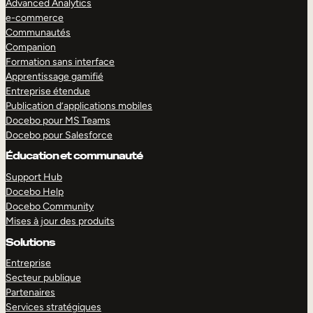
Advanced Analytics
e-commerce
Communautés
Companion
Formation sans interface
Apprentissage gamifié
Entreprise étendue
Publication d’applications mobiles
Docebo pour MS Teams
Docebo pour Salesforce
Éducation et communauté
Support Hub
Docebo Help
EXPLORER
DÉMO
Docebo Community
Mises à jour des produits
Solutions
Entreprise
Secteur publique
Partenaires
Services stratégiques