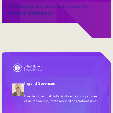
Développez la formation à tous les
niveaux d’adhésion
Ingvild Sørensen
Directeur principal de l’exécution des programmes
et de l’académie, Pacte mondial des Nations unies