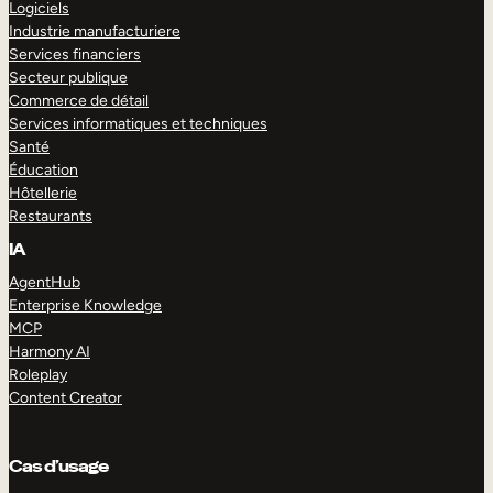
Logiciels
Industrie manufacturiere
Services financiers
Secteur publique
Commerce de détail
Services informatiques et techniques
Santé
Éducation
Hôtellerie
Restaurants
IA
AgentHub
Enterprise Knowledge
MCP
Harmony AI
Roleplay
Content Creator
Cas d’usage