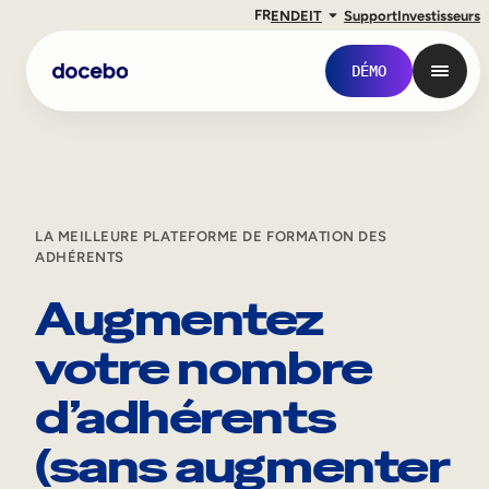
FR
EN
DE
IT
Support
Investisseurs
DÉMO
LA MEILLEURE PLATEFORME DE FORMATION DES
ADHÉRENTS
Augmentez
votre nombre
Formation interne
d’adhérents
Onboarding des employés
(sans augmenter
Formation des employés