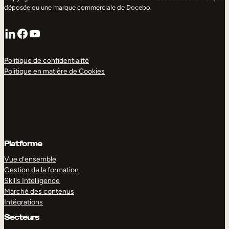
déposée ou une marque commerciale de Docebo.
LinkedIn
Facebook
YouTube
Politique de confidentialité
Politique en matière de Cookies
Platforme
Vue d’ensemble
Gestion de la formation
Skills Intelligence
Marché des contenus
Intégrations
Secteurs