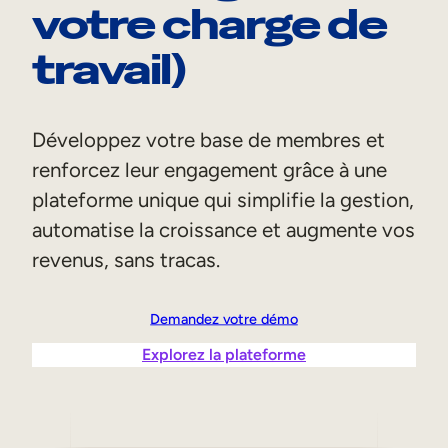
votre charge de
Aide à la vente
travail)
Formation à la conformité
Formation première ligne
Développez votre base de membres et
Formation externe
renforcez leur engagement grâce à une
plateforme unique qui simplifie la gestion,
Formation client
automatise la croissance et augmente vos
Formation des partenaires
revenus, sans tracas.
Formation des adhérents
Demandez votre démo
Skills Intelligence
Explorez la plateforme
Planification des effectifs
Upskilling & reskilling