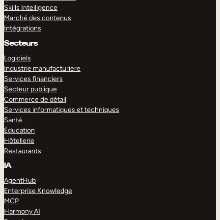
Skills Intelligence
Marché des contenus
Intégrations
Secteurs
Logiciels
Industrie manufacturiere
Services financiers
Secteur publique
Commerce de détail
Services informatiques et techniques
Santé
Éducation
Hôtellerie
Restaurants
IA
AgentHub
Enterprise Knowledge
MCP
Harmony AI