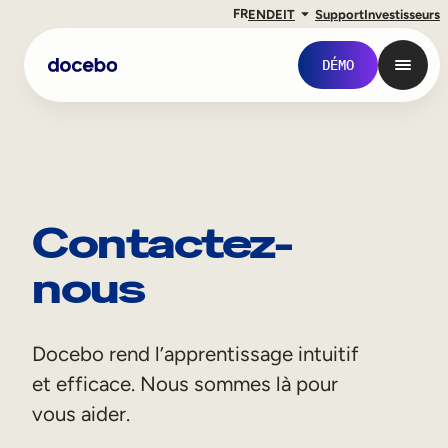
FR
EN
DE
IT
Support
Investisseurs
DÉMO
Contactez-
nous
Docebo rend l’apprentissage intuitif
Formation interne
et efficace. Nous sommes là pour
Onboarding des employés
vous aider.
Formation des employés