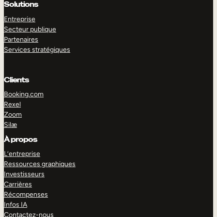
Solutions
Entreprise
Secteur publique
Partenaires
Services stratégiques
EXPLORER
DÉMO
Clients
Booking.com
Rexel
Zoom
Silæ
À propos
L’entreprise
Ressources graphiques
Investisseurs
Carrières
Récompenses
Infos IA
Contactez-nous