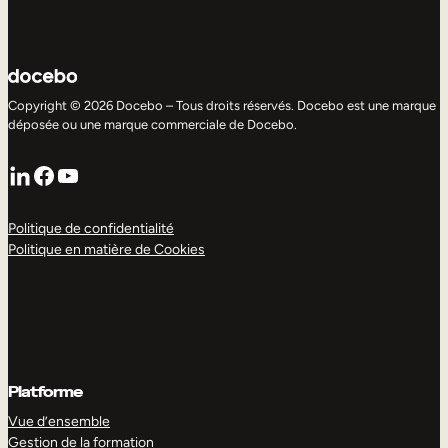
Copyright © 2026 Docebo – Tous droits réservés. Docebo est une marque
déposée ou une marque commerciale de Docebo.
LinkedIn
Facebook
YouTube
Politique de confidentialité
Politique en matière de Cookies
Platforme
Vue d’ensemble
Gestion de la formation