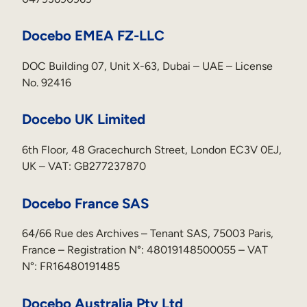
Docebo EMEA FZ-LLC
DOC Building 07, Unit X-63, Dubai – UAE – License
No. 92416
Docebo UK Limited
6th Floor, 48 Gracechurch Street, London EC3V 0EJ,
UK – VAT: GB277237870
Docebo France SAS
64/66 Rue des Archives – Tenant SAS, 75003 Paris,
France – Registration N°: 48019148500055 – VAT
N°: FR16480191485
Docebo Australia Pty Ltd