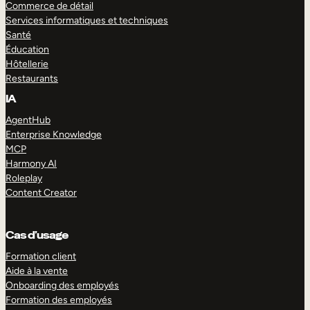
Commerce de détail
Services informatiques et techniques
Santé
Éducation
Hôtellerie
Restaurants
IA
AgentHub
Enterprise Knowledge
MCP
Harmony AI
Roleplay
Content Creator
Cas d’usage
Formation client
Aide à la vente
Onboarding des employés
Formation des employés