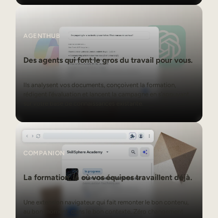
AgentHub
AGENTHUB
Des agents qui font le gros du travail pour vous.
Ils analysent vos documents, conçoivent la formation,
rédigent l’évaluation et lancent la campagne en s’appuyant
sur votre base de connaissances existante.
Companion
COMPANION
La formation, là où vos équipes travaillent déjà.
Une extension navigateur qui fait remonter le bon contenu,
au bon moment, dans le bon contexte. Zéro changement