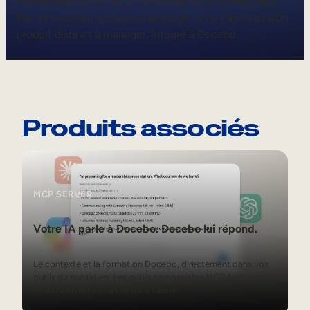
connectées à plus de 20 outils que vous utilisez déjà.
Pas de nouveau système à déployer. Il ne s’agit pas d’un
produit distinct à manager. Intégré à Docebo.
Produits associés
MCP Server
MCP SERVER
Votre IA parle à Docebo. Docebo lui répond.
Le contexte et la formation Docebo, directement dans vos
outils du quotidien. Les outils compatibles MCP font le lien
— dans un sens comme dans l’autre.