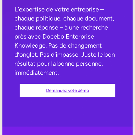
Aide à la vente
L’expertise de votre entreprise –
chaque politique, chaque document,
Formation à la conformité
chaque réponse – à une recherche
Formation première ligne
près avec Docebo Enterprise
Knowledge. Pas de changement
Formation externe
d’onglet. Pas d’impasse. Juste le bon
Formation client
résultat pour la bonne personne,
immédiatement.
Formation des partenaires
Formation des adhérents
Demandez vote démo
Skills Intelligence
Planification des effectifs
Upskilling & reskilling