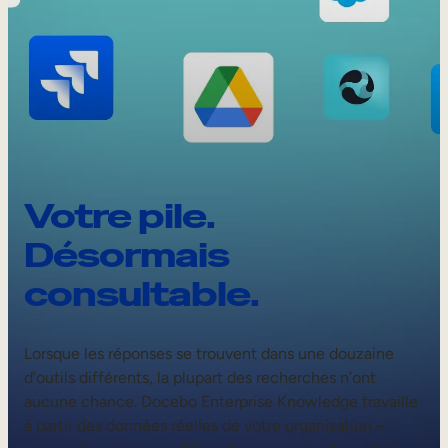
Votre pile.
Désormais
consultable.
Lorsque les réponses se trouvent dans une douzaine
d’outils différents, la plupart des recherches n’ont
aucune chance. Docebo Enterprise Knowledge travaille
à partir des données réelles de votre organisation
–