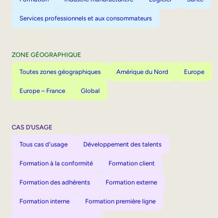
Services professionnels et aux consommateurs
ZONE GÉOGRAPHIQUE
Toutes zones géographiques
Amérique du Nord
Europe
Europe – France
Global
CAS D’USAGE
Tous cas d'usage
Développement des talents
Formation à la conformité
Formation client
Formation des adhérents
Formation externe
Formation interne
Formation première ligne