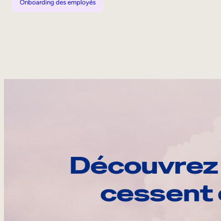
Onboarding des employés
Découvrez 
cessent 