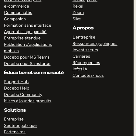
e-commerce
Rexel
Communautés
Zoom
Companion
Silæ
Formation sans interface
À propos
Apprentissage gamifié
L’entreprise
Entreprise étendue
Ressources graphiques
Publication d’applications
Investisseurs
mobiles
Carrières
Docebo pour MS Teams
Récompenses
Docebo pour Salesforce
Infos IA
Éducation et communauté
Contactez-nous
Support Hub
Docebo Help
Docebo Community
Mises à jour des produits
Solutions
Entreprise
Secteur publique
Partenaires