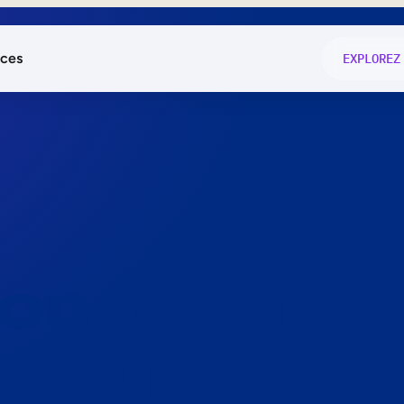
ces
EXPLOREZ
és
on fonctio
té
e
 preuve.