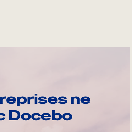
reprises ne
ec Docebo