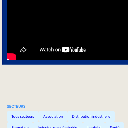
SECTEURS
Tous secteurs
Association
Distribution industrielle
Formation
Industrie manufacturière
Logiciel
Santé