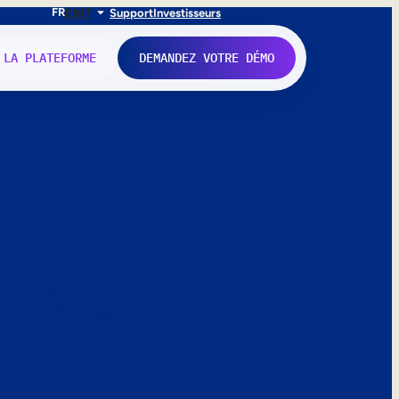
FR
EN
IT
Support
Investisseurs
 LA PLATEFORME
DEMANDEZ VOTRE DÉMO
nne.