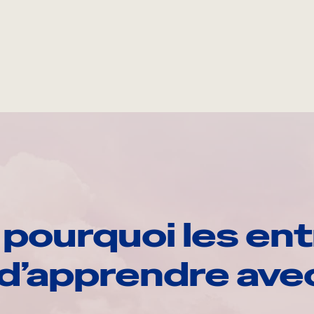
pourquoi les ent
d’apprendre av