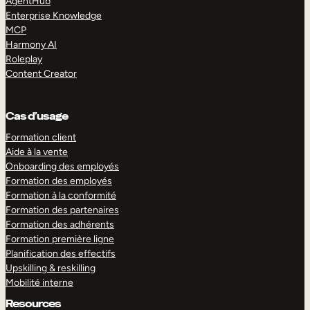
AgentHub
Enterprise Knowledge
MCP
Harmony AI
Roleplay
Content Creator
Cas d’usage
Formation client
Aide à la vente
Onboarding des employés
Formation des employés
Formation à la conformité
Formation des partenaires
Formation des adhérents
Formation première ligne
Planification des effectifs
Upskilling & reskilling
Mobilité interne
Resources