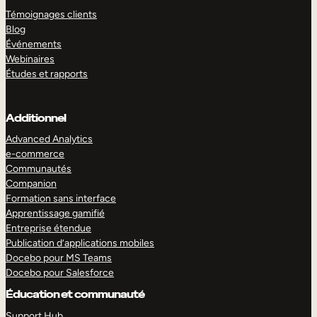
Témoignages clients
Blog
Événements
Webinaires
Études et rapports
Additionnel
Advanced Analytics
e-commerce
Communautés
Companion
Formation sans interface
Apprentissage gamifié
Entreprise étendue
Publication d’applications mobiles
Docebo pour MS Teams
Docebo pour Salesforce
Éducation et communauté
Support Hub