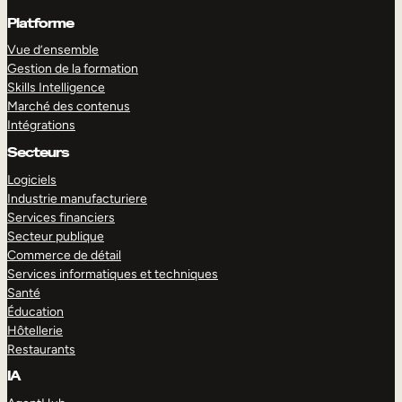
Platforme
Vue d’ensemble
Gestion de la formation
Skills Intelligence
Marché des contenus
Intégrations
Secteurs
Logiciels
Industrie manufacturiere
Services financiers
Secteur publique
Commerce de détail
Services informatiques et techniques
Santé
Éducation
Hôtellerie
Restaurants
IA