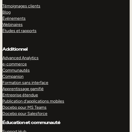
Témoignages clients
Blog
Événements
Webinaires
Études et rapports
Additionnel
Advanced Analytics
e-commerce
Communautés
Companion
Formation sans interface
Apprentissage gamifié
Entreprise étendue
Publication d’applications mobiles
Docebo pour MS Teams
Docebo pour Salesforce
Éducation et communauté
Support Hub