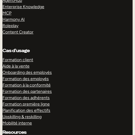
AgentHub
Enterprise Knowledge
MCP
Harmony AI
Roleplay
Content Creator
Cas d’usage
Formation client
Aide à la vente
Onboarding des employés
Formation des employés
Formation à la conformité
Formation des partenaires
Formation des adhérents
Formation première ligne
Planification des effectifs
Upskilling & reskilling
Mobilité interne
Resources