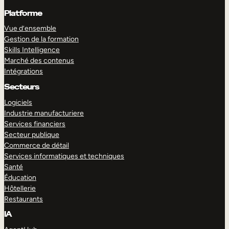
Platforme
Vue d’ensemble
Gestion de la formation
Skills Intelligence
Marché des contenus
Intégrations
Secteurs
Logiciels
Industrie manufacturiere
Services financiers
Secteur publique
Commerce de détail
Services informatiques et techniques
Santé
Éducation
Hôtellerie
Restaurants
IA