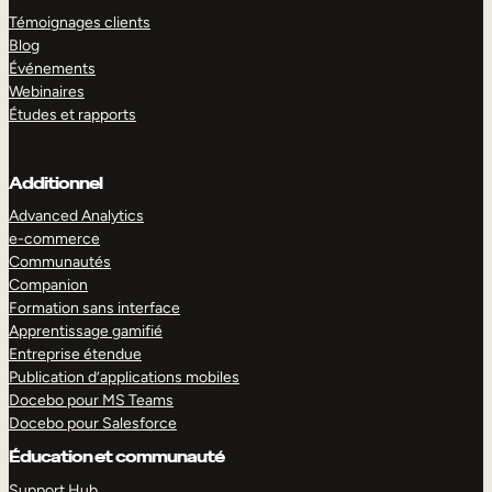
Témoignages clients
Blog
Événements
Webinaires
Études et rapports
Additionnel
Advanced Analytics
e-commerce
Communautés
Companion
Formation sans interface
Apprentissage gamifié
Entreprise étendue
Publication d’applications mobiles
Docebo pour MS Teams
Docebo pour Salesforce
Éducation et communauté
Support Hub