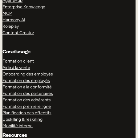
AgentHub
Enterprise Knowledge
MCP
Harmony AI
Roleplay
Content Creator
Cas d’usage
Formation client
Aide à la vente
Onboarding des employés
Formation des employés
Formation à la conformité
Formation des partenaires
Formation des adhérents
Formation première ligne
Planification des effectifs
Upskilling & reskilling
Mobilité interne
Resources