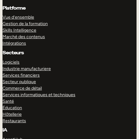
Platforme
Vue d’ensemble
Gestion de la formation
Skills Intelligence
Marché des contenus
Intégrations
Secteurs
Logiciels
Industrie manufacturiere
Services financiers
Secteur publique
Commerce de détail
Services informatiques et techniques
Santé
Éducation
Hôtellerie
Restaurants
IA