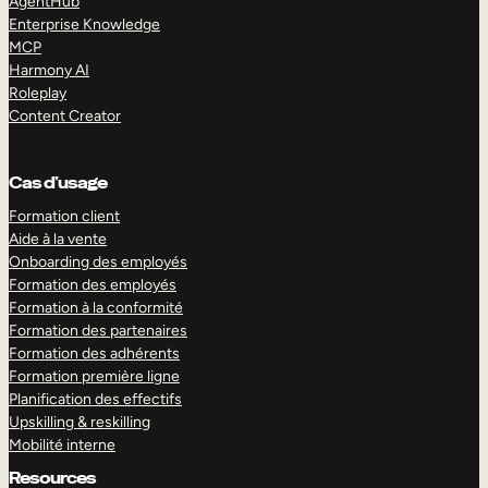
AgentHub
Enterprise Knowledge
MCP
Harmony AI
Roleplay
Content Creator
Cas d’usage
Formation client
Aide à la vente
Onboarding des employés
Formation des employés
Formation à la conformité
Formation des partenaires
Formation des adhérents
Formation première ligne
Planification des effectifs
Upskilling & reskilling
Mobilité interne
Resources