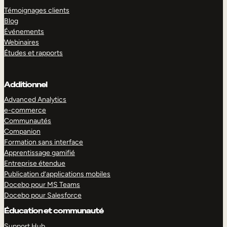
Témoignages clients
Blog
Événements
Webinaires
Études et rapports
Additionnel
Advanced Analytics
e-commerce
Communautés
Companion
Formation sans interface
Apprentissage gamifié
Entreprise étendue
Publication d’applications mobiles
Docebo pour MS Teams
Docebo pour Salesforce
Éducation et communauté
Support Hub