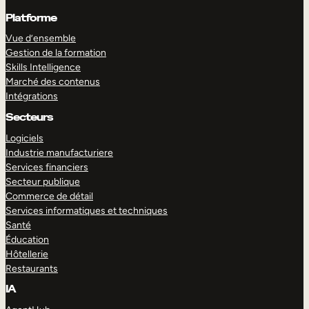
Platforme
Vue d’ensemble
Gestion de la formation
Skills Intelligence
Marché des contenus
Intégrations
Secteurs
Logiciels
Industrie manufacturiere
Services financiers
Secteur publique
Commerce de détail
Services informatiques et techniques
Santé
Éducation
Hôtellerie
Restaurants
IA