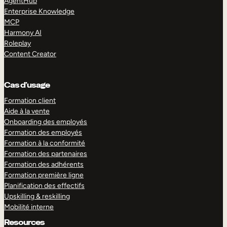
AgentHub
Enterprise Knowledge
MCP
Harmony AI
Roleplay
Content Creator
Cas d’usage
Formation client
Aide à la vente
Onboarding des employés
Formation des employés
Formation à la conformité
Formation des partenaires
Formation des adhérents
Formation première ligne
Planification des effectifs
Upskilling & reskilling
Mobilité interne
Resources