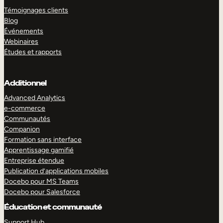
Témoignages clients
Blog
Événements
Webinaires
Études et rapports
Additionnel
Advanced Analytics
e-commerce
Communautés
Companion
Formation sans interface
Apprentissage gamifié
Entreprise étendue
Publication d’applications mobiles
Docebo pour MS Teams
Docebo pour Salesforce
Éducation et communauté
Support Hub