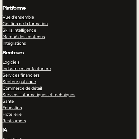
Platforme
Vue d’ensemble
Gestion de la formation
Skills Intelligence
Marché des contenus
Intégrations
Secteurs
Logiciels
Industrie manufacturiere
Services financiers
Secteur publique
Commerce de détail
Services informatiques et techniques
Santé
Éducation
Hôtellerie
Restaurants
IA