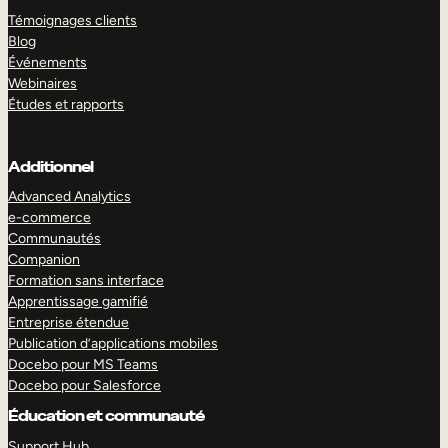
Témoignages clients
Blog
Événements
Webinaires
Études et rapports
Additionnel
Advanced Analytics
e-commerce
Communautés
Companion
Formation sans interface
Apprentissage gamifié
Entreprise étendue
Publication d’applications mobiles
Docebo pour MS Teams
Docebo pour Salesforce
Éducation et communauté
Support Hub