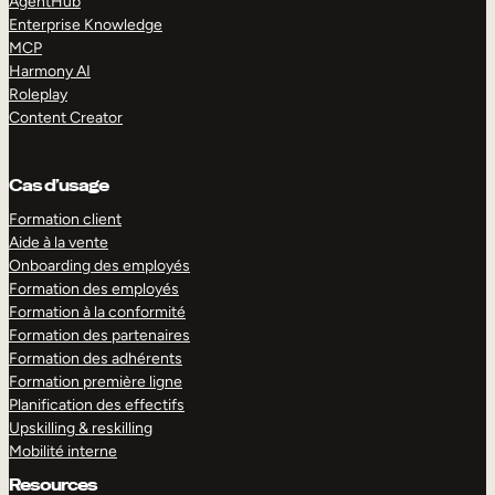
AgentHub
Enterprise Knowledge
MCP
Harmony AI
Roleplay
Content Creator
Cas d’usage
Formation client
Aide à la vente
Onboarding des employés
Formation des employés
Formation à la conformité
Formation des partenaires
Formation des adhérents
Formation première ligne
Planification des effectifs
Upskilling & reskilling
Mobilité interne
Resources