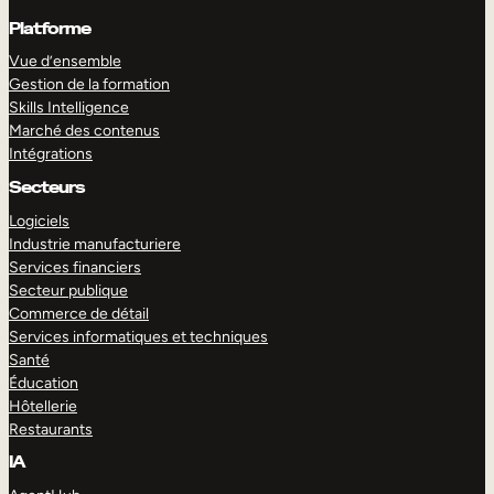
Platforme
Vue d’ensemble
Gestion de la formation
Skills Intelligence
Marché des contenus
Intégrations
Secteurs
Logiciels
Industrie manufacturiere
Services financiers
Secteur publique
Commerce de détail
Services informatiques et techniques
Santé
Éducation
Hôtellerie
Restaurants
IA