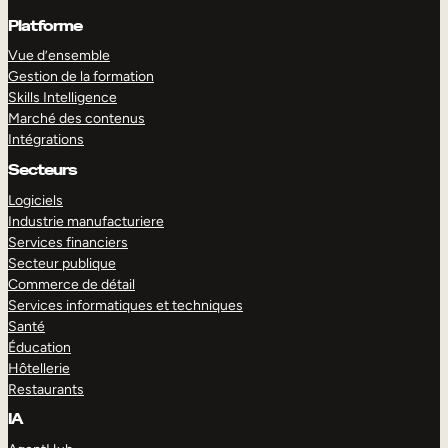
Platforme
Vue d’ensemble
Gestion de la formation
Skills Intelligence
Marché des contenus
Intégrations
Secteurs
Logiciels
Industrie manufacturiere
Services financiers
Secteur publique
Commerce de détail
Services informatiques et techniques
Santé
Éducation
Hôtellerie
Restaurants
IA