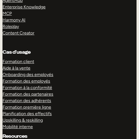
AgentHub
Enterprise Knowledge
MCP
Harmony AI
Roleplay
Content Creator
Cas d’usage
Formation client
Aide à la vente
Onboarding des employés
Formation des employés
Formation à la conformité
Formation des partenaires
Formation des adhérents
Formation première ligne
Planification des effectifs
Upskilling & reskilling
Mobilité interne
Resources