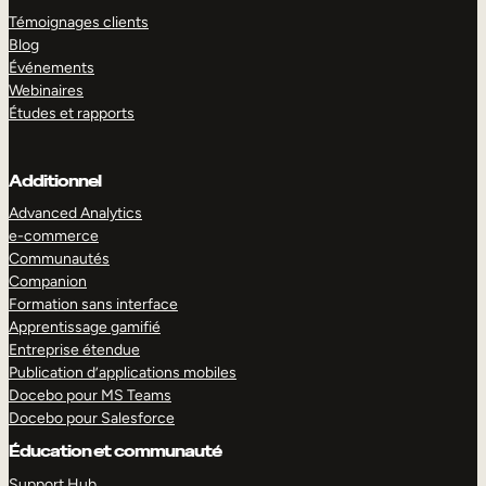
Témoignages clients
Blog
Événements
Webinaires
Études et rapports
Additionnel
Advanced Analytics
e-commerce
Communautés
Companion
Formation sans interface
Apprentissage gamifié
Entreprise étendue
Publication d’applications mobiles
Docebo pour MS Teams
Docebo pour Salesforce
Éducation et communauté
Support Hub