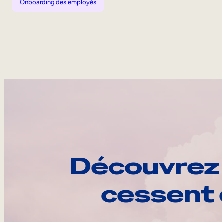
Onboarding des employés
Découvrez 
cessent 