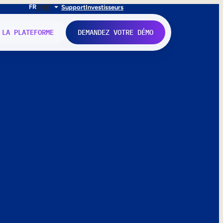
FR
EN
IT
Support
Investisseurs
 LA PLATEFORME
DEMANDEZ VOTRE DÉMO
nne.