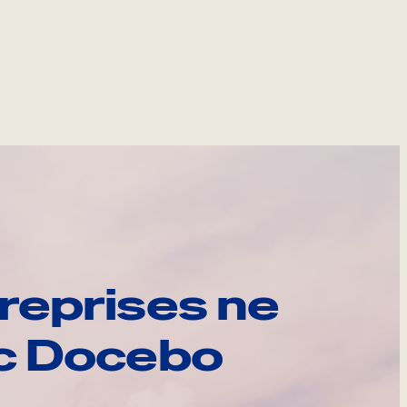
reprises ne
ec Docebo