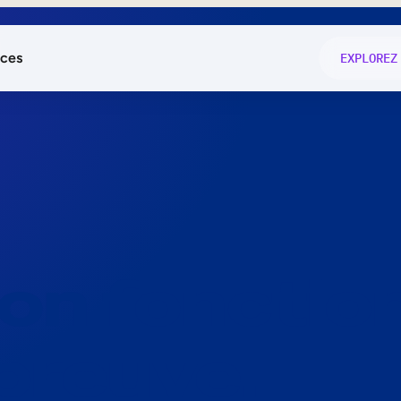
ces
EXPLOREZ
és
on fonctio
té
e
 preuve.