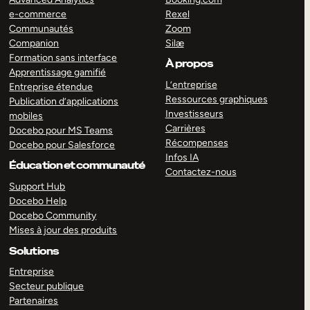
e-commerce
Rexel
Communautés
Zoom
Companion
Silæ
Formation sans interface
À propos
Apprentissage gamifié
L’entreprise
Entreprise étendue
Ressources graphiques
Publication d’applications
Investisseurs
mobiles
Carrières
Docebo pour MS Teams
Récompenses
Docebo pour Salesforce
Infos IA
Éducation et communauté
Contactez-nous
Support Hub
Docebo Help
Docebo Community
Mises à jour des produits
Solutions
Entreprise
Secteur publique
Partenaires