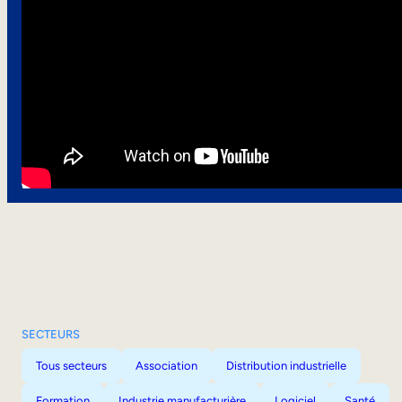
SECTEURS
Tous secteurs
Association
Distribution industrielle
Formation
Industrie manufacturière
Logiciel
Santé