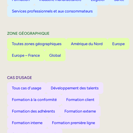
Services professionnels et aux consommateurs
ZONE GÉOGRAPHIQUE
Toutes zones géographiques
Amérique du Nord
Europe
Europe – France
Global
CAS D’USAGE
Tous cas d'usage
Développement des talents
Formation à la conformité
Formation client
Formation des adhérents
Formation externe
Formation interne
Formation première ligne