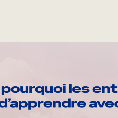
pourquoi les ent
d’apprendre av