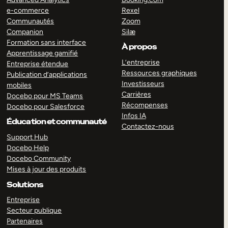
e-commerce
Rexel
Communautés
Zoom
Companion
Silæ
Formation sans interface
À propos
Apprentissage gamifié
L’entreprise
Entreprise étendue
Ressources graphiques
Publication d’applications
Investisseurs
mobiles
Carrières
Docebo pour MS Teams
Récompenses
Docebo pour Salesforce
Infos IA
Éducation et communauté
Contactez-nous
Support Hub
Docebo Help
Docebo Community
Mises à jour des produits
Solutions
Entreprise
Secteur publique
Partenaires