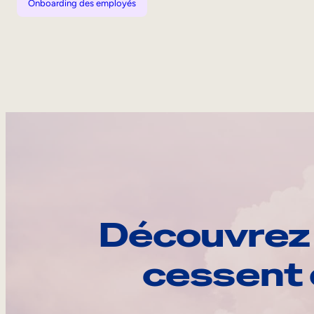
Onboarding des employés
Découvrez 
cessent 