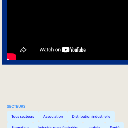
SECTEURS
Tous secteurs
Association
Distribution industrielle
Formation
Industrie manufacturière
Logiciel
Santé