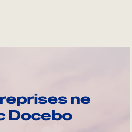
reprises ne
ec Docebo