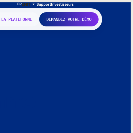
FR
EN
IT
Support
Investisseurs
 LA PLATEFORME
DEMANDEZ VOTRE DÉMO
nne.