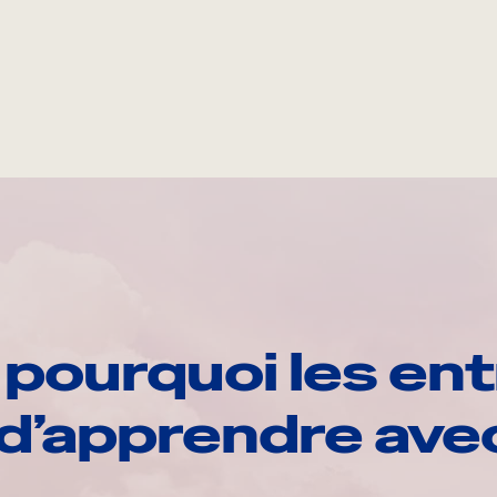
pourquoi les ent
d’apprendre av