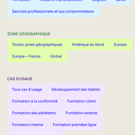
Services professionnels et aux consommateurs
ZONE GÉOGRAPHIQUE
Toutes zones géographiques
Amérique du Nord
Europe
Europe – France
Global
CAS D’USAGE
Tous cas d'usage
Développement des talents
Formation à la conformité
Formation client
Formation des adhérents
Formation externe
Formation interne
Formation première ligne