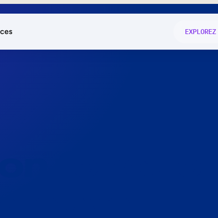
ces
EXPLOREZ
és
on fonctio
té
e
 preuve.